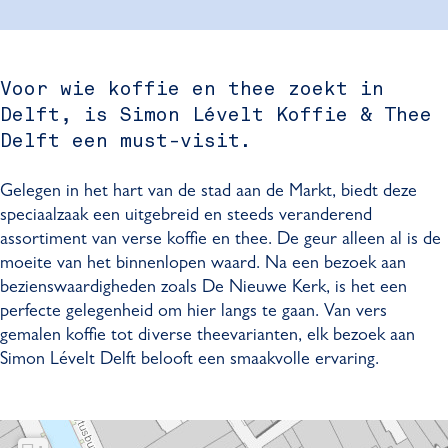
v
L
n
o
v
e
é
L
n
e
l
v
é
L
l
Voor wie koffie en thee zoekt in
t
e
v
é
t
Delft, is Simon Lévelt Koffie & Thee
l
e
v
t
l
e
Delft een must-visit.
t
l
t
Gelegen in het hart van de stad aan de Markt, biedt deze
speciaalzaak een uitgebreid en steeds veranderend
assortiment van verse koffie en thee. De geur alleen al is de
moeite van het binnenlopen waard. Na een bezoek aan
bezienswaardigheden zoals De Nieuwe Kerk, is het een
perfecte gelegenheid om hier langs te gaan. Van vers
gemalen koffie tot diverse theevarianten, elk bezoek aan
Simon Lévelt Delft belooft een smaakvolle ervaring.