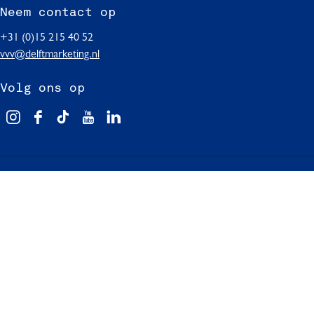
Neem contact op
+31 (0)15 215 40 52
vvv@delftmarketing.nl
Volg ons op
V
F
T
Y
L
i
a
i
o
i
s
c
k
u
n
i
e
T
T
k
In Delft
t
b
o
u
e
D
o
k
b
d
Over ons
e
o
I
e
I
Pers en media
l
k
n
I
n
Delft Marketing Nieuws
f
I
D
n
I
Informatie voor partners
t
n
e
D
n
Evenement aanmelden
D
l
e
D
Toegankelijkheid in Delft
e
f
l
e