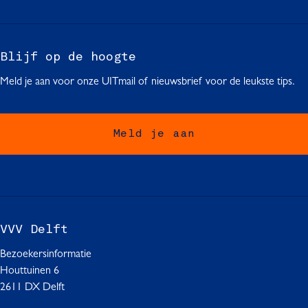
e
e
e
p
p
p
a
a
a
g
g
g
Blijf op de hoogte
i
i
i
Meld je aan voor onze UITmail of nieuwsbrief voor de leukste tips.
n
n
n
a
a
a
o
o
o
Meld je aan
p
p
p
F
W
L
a
h
i
c
a
n
e
t
k
b
s
e
VVV Delft
o
A
d
o
p
I
Bezoekersinformatie
k
p
n
Houttuinen 6
2611 DX Delft