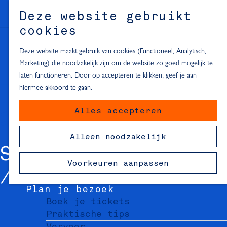
Alle locaties in Hartje Delft
Deze website gebruikt
Inspiratie voor een dagje Delft
M
cookies
e
In de regio
n
Deze website maakt gebruik van cookies (Functioneel, Analytisch,
Dagje naar het strand
u
Marketing) die noodzakelijk zijn om de website zo goed mogelijk te
Fietsen in de omgeving van Delft
laten functioneren. Door op accepteren te klikken, geef je aan
Must-see attracties in de buurt
hiermee akkoord te gaan.
van Delft
Alles accepteren
Blijven slapen
24 uur in Delft
Alleen noodzakelijk
48 uur in Delft
SIMON LÉVELT
72 uur in Delft
Voorkeuren aanpassen
Overnachtingslocaties in Delft
Plan je bezoek
Boek je tickets
Praktische tips
Vervoer