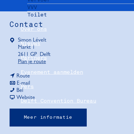
VVV
Toilet
Contact
Over ons
Simon Lévelt
Nieuws
Markt 1
2611 GP
Delft
Partners
n
Plan je route
a
Evenement aanmelden
n
a
Route
a
n
r
E-mail
Pers
S
a
a
S
Bel
i
r
a
v
i
Website
Delft Convention Bureau
m
S
r
a
m
o
i
S
n
o
Meer informatie
n
m
i
S
n
L
o
m
i
L
é
n
o
m
é