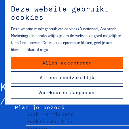
Alle locaties in Hartje Delft
Deze website gebruikt
Inspiratie voor een dagje Delft
M
cookies
e
In de regio
n
Deze website maakt gebruik van cookies (Functioneel, Analytisch,
Dagje naar het strand
u
Marketing) die noodzakelijk zijn om de website zo goed mogelijk te
Fietsen in de omgeving van Delft
laten functioneren. Door op accepteren te klikken, geef je aan
Must-see attracties in de buurt
hiermee akkoord te gaan.
van Delft
Alles accepteren
Blijven slapen
24 uur in Delft
Alleen noodzakelijk
48 uur in Delft
KAMKAM KAPPER
72 uur in Delft
Voorkeuren aanpassen
Overnachtingslocaties in Delft
Plan je bezoek
Boek je tickets
Praktische tips
Vervoer