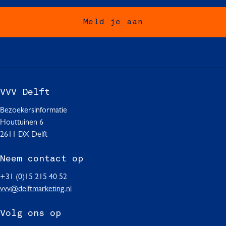
a
a
a
o
o
o
Meld je aan
p
p
p
F
W
L
a
h
i
c
a
n
e
t
k
b
s
e
VVV Delft
o
A
d
o
p
I
Bezoekersinformatie
k
p
n
Houttuinen 6
2611 DX Delft
Neem contact op
+31 (0)15 215 40 52
vvv@delftmarketing.nl
Volg ons op