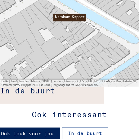
Kamkam Kapper
Leaflet
|
Tiles © Esri - Esri, DeLorme, NAVTEQ, TomTom, Intermap, iPC, USGS, FAO, NPS, NRCAN, GeoBase, Kadaster NL,
Ordnance Survey, Esri Japan, METI, Esri China (Hong Kong), and the GIS User Community
In de buurt
Ook interessant
In de buurt
Ook leuk voor jou