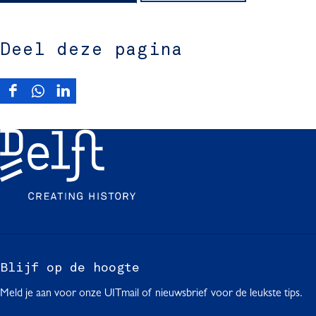
Deel deze pagina
D
D
D
e
e
e
e
e
e
l
l
l
d
d
d
e
e
e
z
z
z
e
e
e
p
p
p
a
a
a
g
g
g
Blijf op de hoogte
i
i
i
Meld je aan voor onze UITmail of nieuwsbrief voor de leukste tips.
n
n
n