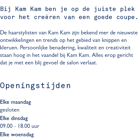
a
p
K
m
a
p
g
Bij Kam Kam ben je op de juiste plek
p
a
K
m
p
r
voor het creëren van een goede coupe.
e
p
a
K
e
a
r
p
p
a
r
m
De haarstylisten van Kam Kam zijn bekend mer de nieuwste
e
p
p
K
ontwikkelingen en trends op het gebied van knippen en
r
e
p
a
kleruen. Persoonlijke benadering, kwaliteit en creativiteit
r
e
m
staan hoog in het vaandel bij Kam Kam. Alles erop gericht
r
k
dat je met een blij gevoel de salon verlaat.
a
m
K
Openingstijden
a
p
Elke maandag
p
gesloten
e
Elke dinsdag
r
09.00 - 18.00 uur
Elke woensdag