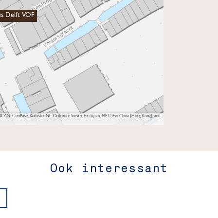
es Delft VOF
AN, GeoBase, Kadaster NL, Ordnance Survey, Esri Japan, METI, Esri China (Hong Kong), and
Ook interessant