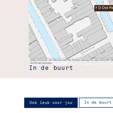
P D Deli Pi
Leaflet
|
Tiles © Esri - Esri, DeLorme, NAVTEQ, TomTom, Intermap, iPC, USGS, FAO, NPS, NRC
the GIS User Community
In de buurt
In de buurt
Ook leuk voor jou