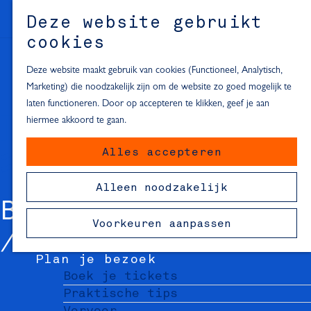
Alle locaties in Hartje Delft
Deze website gebruikt
Inspiratie voor een dagje Delft
M
cookies
e
In de regio
n
Deze website maakt gebruik van cookies (Functioneel, Analytisch,
Dagje naar het strand
u
Marketing) die noodzakelijk zijn om de website zo goed mogelijk te
Fietsen in de omgeving van Delft
laten functioneren. Door op accepteren te klikken, geef je aan
Must-see attracties in de buurt
hiermee akkoord te gaan.
van Delft
Alles accepteren
Blijven slapen
24 uur in Delft
Alleen noodzakelijk
48 uur in Delft
B&B CHEZ JEAN
72 uur in Delft
Voorkeuren aanpassen
Overnachtingslocaties in Delft
Plan je bezoek
Boek je tickets
Praktische tips
Vervoer