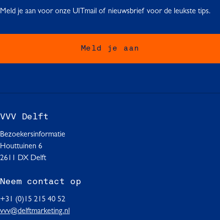
i
i
i
Meld je aan voor onze UITmail of nieuwsbrief voor de leukste tips.
n
n
n
a
a
a
o
o
o
Meld je aan
p
p
p
F
W
L
a
h
i
c
a
n
e
t
k
b
s
e
VVV Delft
o
A
d
o
p
I
Bezoekersinformatie
k
p
n
Houttuinen 6
2611 DX Delft
Neem contact op
+31 (0)15 215 40 52
vvv@delftmarketing.nl