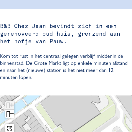
J
e
h
C
J
e
z
e
h
e
a
J
z
e
a
B&B Chez Jean bevindt zich in een
n
e
J
z
n
gerenoveerd oud huis, grenzend aan
a
e
J
n
a
e
het hofje van Pauw.
n
a
n
Kom tot rust in het centraal gelegen verblijf middenin de
binnenstad. De Grote Markt ligt op enkele minuten afstand
en naar het (nieuwe) station is het niet meer dan 12
minuten lopen.
+
−