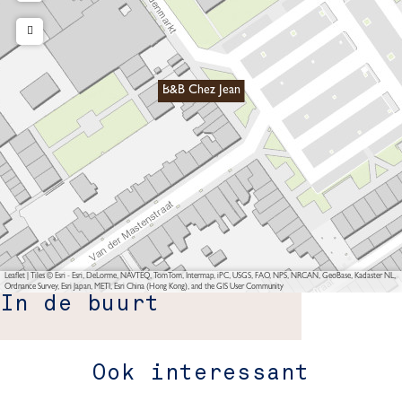
B&B Chez Jean
Leaflet
|
Tiles © Esri - Esri, DeLorme, NAVTEQ, TomTom, Intermap, iPC, USGS, FAO, NPS, NRCAN, GeoBase, Kadaster NL,
Ordnance Survey, Esri Japan, METI, Esri China (Hong Kong), and the GIS User Community
In de buurt
Ook interessant