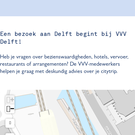
b
a
l
e
t
o
g
f
l
o
r
t
f
k
a
t
V
m
Een bezoek aan Delft begint bij VVV
V
V
Delft!
V
V
D
V
Heb je vragen over bezienswaardigheden, hotels, vervoer,
e
D
restaurants of arrangementen? De VVV-medewerkers
l
e
helpen je graag met deskundig advies over je citytrip.
f
l
t
f
t
+
−