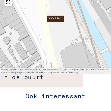
VVV Delft
Leaflet
|
Tiles © Esri - Esri, DeLorme, NAVTEQ, TomTom, Intermap, iPC, USGS, FAO, NPS, NRCAN, GeoBase, Kadaster NL,
Ordnance Survey, Esri Japan, METI, Esri China (Hong Kong), and the GIS User Community
In de buurt
Ook interessant