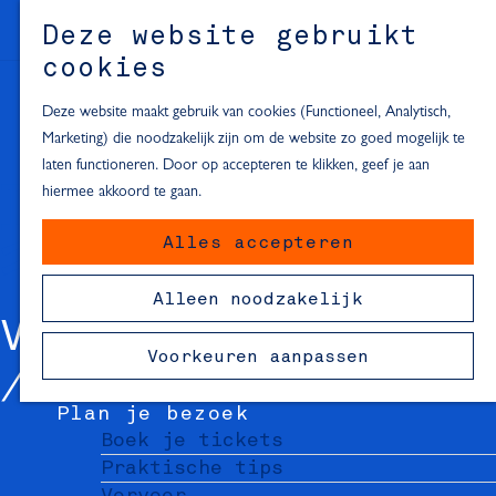
Alle locaties in Hartje Delft
Deze website gebruikt
Inspiratie voor een dagje Delft
M
cookies
e
In de regio
n
Deze website maakt gebruik van cookies (Functioneel, Analytisch,
Dagje naar het strand
u
Marketing) die noodzakelijk zijn om de website zo goed mogelijk te
Fietsen in de omgeving van Delft
laten functioneren. Door op accepteren te klikken, geef je aan
Must-see attracties in de buurt
hiermee akkoord te gaan.
van Delft
Alles accepteren
Blijven slapen
24 uur in Delft
Alleen noodzakelijk
48 uur in Delft
VVV DELFT
72 uur in Delft
Voorkeuren aanpassen
Overnachtingslocaties in Delft
Plan je bezoek
Boek je tickets
Praktische tips
Vervoer