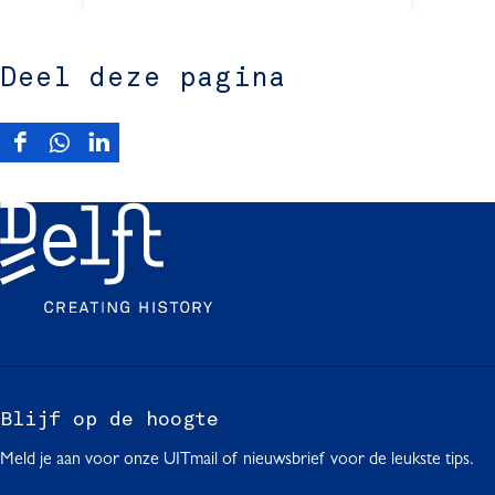
Deel deze pagina
D
D
D
e
e
e
e
e
e
l
l
l
d
d
d
e
e
e
z
z
z
e
e
e
p
p
p
a
a
a
g
g
g
Blijf op de hoogte
i
i
i
Meld je aan voor onze UITmail of nieuwsbrief voor de leukste tips.
n
n
n