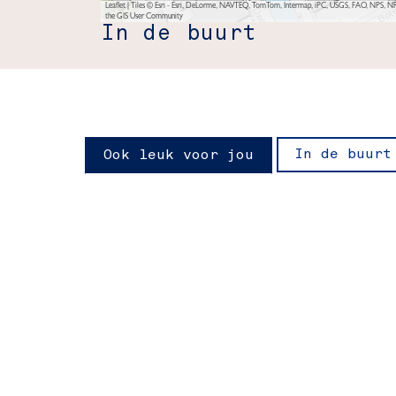
Leaflet
|
Tiles © Esri - Esri, DeLorme, NAVTEQ, TomTom, Intermap, iPC, USGS, FAO, NPS, NRC
the GIS User Community
In de buurt
In de buurt
Ook leuk voor jou