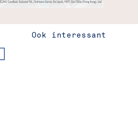
AN, GeoBase, Kadaster NL, Ordnance Survey, Esri Japan, METI, Esri China (Hong Kong), and
Ook interessant