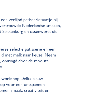
een verfijnd patisserietaartje bij
n vertrouwde Nederlandse smaken,
it Spakenburg en ossenworst uit
rse selectie patisserie en een
ereid met melk naar keuze. Neem
fé, omringd door de mooiste
w.
n workshop Delfts blauw
aptop voor een ontspannen
men smaak, creativiteit en