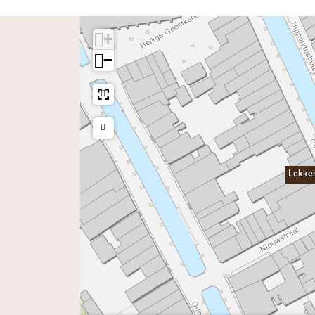
+
−
Lekke