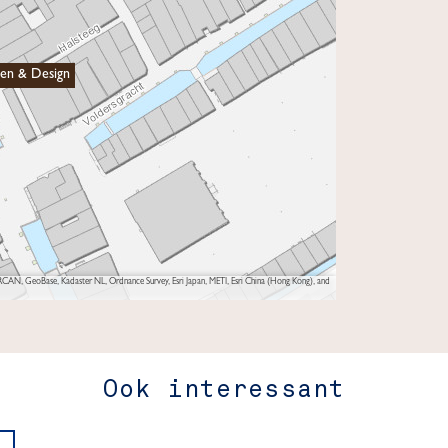
en & Design
AN, GeoBase, Kadaster NL, Ordnance Survey, Esri Japan, METI, Esri China (Hong Kong), and
Ook interessant