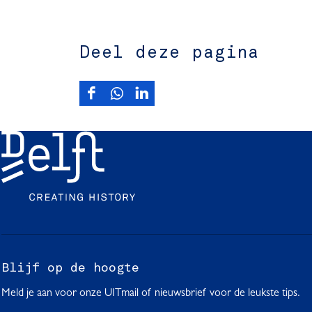
Deel deze pagina
D
D
D
e
e
e
e
e
e
l
l
l
d
d
d
e
e
e
z
z
z
e
e
e
p
p
p
a
a
a
g
g
g
Blijf op de hoogte
i
i
i
Meld je aan voor onze UITmail of nieuwsbrief voor de leukste tips.
n
n
n