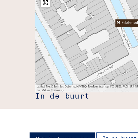
M Edelsmed
Leaflet
|
Tiles © Esri - Esri, DeLorme, NAVTEQ, TomTom, Intermap, iPC, USGS, FAO, NPS, NRC
the GIS User Community
In de buurt