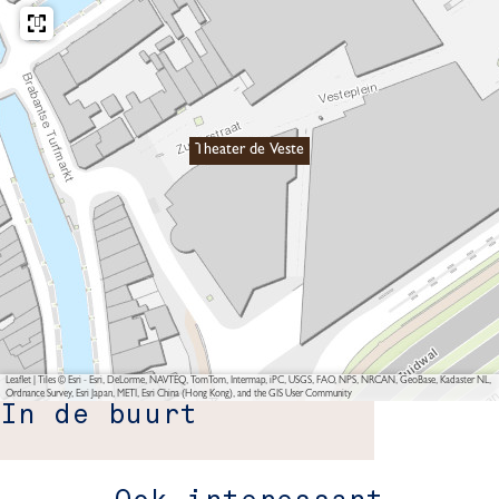
Theater de Veste
Leaflet
|
Tiles © Esri - Esri, DeLorme, NAVTEQ, TomTom, Intermap, iPC, USGS, FAO, NPS, NRCAN, GeoBase, Kadaster NL,
Ordnance Survey, Esri Japan, METI, Esri China (Hong Kong), and the GIS User Community
In de buurt