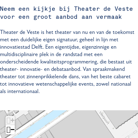
a
e
r
e
t
e
g
Neem een kijkje bij Theater de Veste
V
d
r
e
V
r
voor een groot aanbod aan vermaak
e
e
d
r
e
a
s
V
e
d
s
m
Theater de Veste is het theater van nu en van de toekomst
t
e
V
e
t
T
met een duidelijke eigen signatuur, geheel in lijn met
e
s
e
V
e
h
innovatiestad Delft. Een eigentijdse, eigenzinnige en
t
s
e
e
multidisciplinaire plek in de randstad met een
e
t
s
a
onderscheidende kwaliteitsprogrammering, die bestaat uit
e
t
t
theater- innovatie- en debataanbod. Van spraakmakend
e
e
theater tot zinnenprikkelende dans, van het beste cabaret
r
tot innovatieve wetenschappelijke events, zowel nationaal
d
als internationaal.
e
V
e
s
+
t
−
e