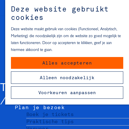
Alle locaties in Hartje Delft
Deze website gebruikt
Inspiratie voor een dagje Delft
M
cookies
e
In de regio
n
Deze website maakt gebruik van cookies (Functioneel, Analytisch,
Dagje naar het strand
u
Marketing) die noodzakelijk zijn om de website zo goed mogelijk te
Fietsen in de omgeving van Delft
laten functioneren. Door op accepteren te klikken, geef je aan
Must-see attracties in de buurt
hiermee akkoord te gaan.
van Delft
Alles accepteren
Blijven slapen
24 uur in Delft
Alleen noodzakelijk
48 uur in Delft
THEATER DE VESTE
72 uur in Delft
Voorkeuren aanpassen
Overnachtingslocaties in Delft
Plan je bezoek
Boek je tickets
Praktische tips
Vervoer