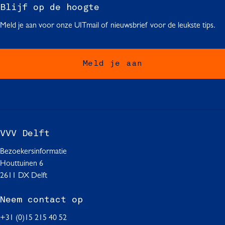
g
g
g
Blijf op de hoogte
i
i
i
Meld je aan voor onze UITmail of nieuwsbrief voor de leukste tips.
n
n
n
a
a
a
o
o
o
Meld je aan
p
p
p
F
W
L
a
h
i
c
a
n
e
t
k
b
s
e
VVV Delft
o
A
d
o
p
I
Bezoekersinformatie
k
p
n
Houttuinen 6
2611 DX Delft
Neem contact op
+31 (0)15 215 40 52