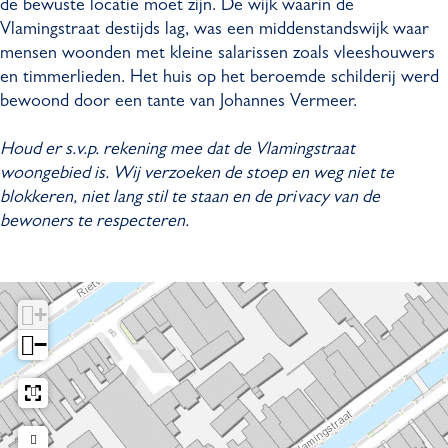
de bewuste locatie moet zijn. De wijk waarin de
r
a
Vlamingstraat destijds lag, was een middenstandswijk waar
a
t
mensen woonden met kleine salarissen zoals vleeshouwers
a
j
en timmerlieden. Het huis op het beroemde schilderij werd
t
e
bewoond door een tante van Johannes Vermeer.
j
v
e
a
Houd er s.v.p. rekening mee dat de Vlamingstraat
v
n
woongebied is. Wij verzoeken de stoep en weg niet te
a
V
blokkeren, niet lang stil te staan en de privacy van de
n
e
bewoners te respecteren.
V
r
e
m
r
e
m
e
+
e
r
−
e
-
r
V
-
e
V
r