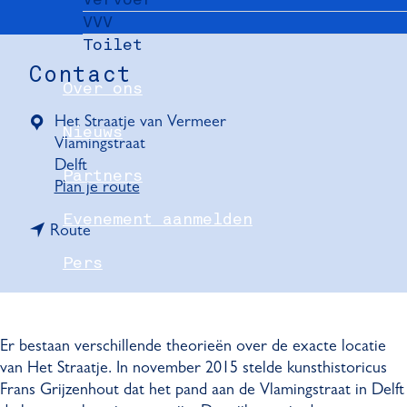
VVV
Toilet
Contact
Over ons
Het Straatje van Vermeer
Nieuws
Vlamingstraat
Delft
Partners
n
Plan je route
a
Evenement aanmelden
n
a
Route
a
r
Pers
a
H
r
e
Delft Convention Bureau
H
t
e
s
Er bestaan verschillende theorieën over de exacte locatie
t
t
van Het Straatje. In november 2015 stelde kunsthistoricus
s
r
Frans Grijzenhout dat het pand aan de Vlamingstraat in Delft
t
a