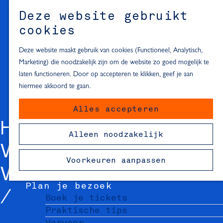
Alle locaties in Hartje Delft
Deze website gebruikt
Inspiratie voor een dagje Delft
M
cookies
e
In de regio
n
Deze website maakt gebruik van cookies (Functioneel, Analytisch,
Dagje naar het strand
u
Marketing) die noodzakelijk zijn om de website zo goed mogelijk te
Fietsen in de omgeving van Delft
laten functioneren. Door op accepteren te klikken, geef je aan
Must-see attracties in de buurt
hiermee akkoord te gaan.
van Delft
Alles accepteren
Blijven slapen
HET STRAATJE VAN
24 uur in Delft
Alleen noodzakelijk
48 uur in Delft
VERMEER -
72 uur in Delft
Voorkeuren aanpassen
Overnachtingslocaties in Delft
VERMEER
Plan je bezoek
Boek je tickets
Praktische tips
Vervoer