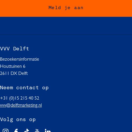
o
o
o
Meld je aan
p
p
p
F
W
L
a
h
i
c
a
n
e
t
k
b
s
e
VVV Delft
o
A
d
o
p
I
Bezoekersinformatie
k
p
n
Houttuinen 6
2611 DX Delft
Neem contact op
+31 (0)15 215 40 52
vvv@delftmarketing.nl
Volg ons op