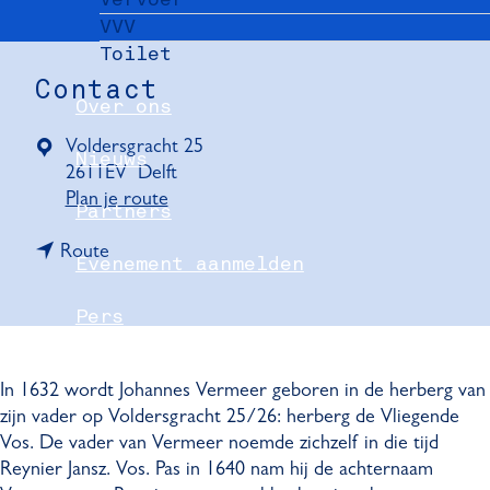
VVV
Toilet
Contact
Over ons
Voldersgracht 25
Nieuws
2611EV
Delft
n
Plan je route
Partners
a
n
a
Route
Evenement aanmelden
a
r
a
V
Pers
r
o
V
l
Delft Convention Bureau
o
d
In 1632 wordt Johannes Vermeer geboren in de herberg van
l
e
zijn vader op Voldersgracht 25/26: herberg de Vliegende
d
r
Vos. De vader van Vermeer noemde zichzelf in die tijd
e
s
Reynier Jansz. Vos. Pas in 1640 nam hij de achternaam
r
g