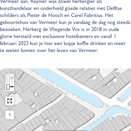
Vermeer aan. Reynier was zowel herbergier als
s
r
kunsthandelaar en onderhield goede relaties met Delftse
g
a
schilders als Pieter de Hooch en Carel Fabritius. Het
r
c
geboortehuis van Vermeer kun je vandaag de dag nog steeds
a
h
bezoeken. Herberg de Vliegende Vos is in 2018 in oude
c
t
glorie hersteld met exclusieve hotelkamers en vanaf 1
h
2
februari 2023 kun je hier een kopje koffie drinken en meer
t
5
te weten komen over het leven van Vermeer.
2
-
5
V
-
e
V
r
+
e
m
−
r
e
m
e
e
r
e
r