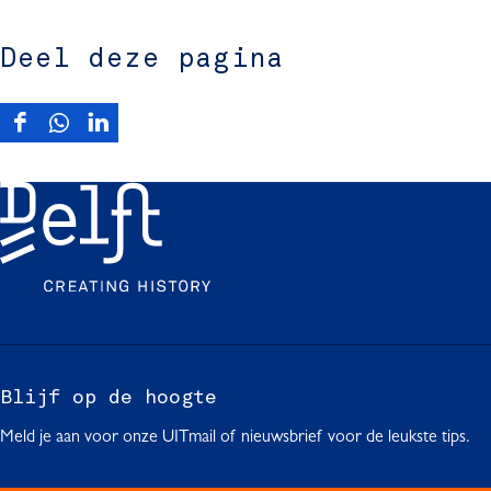
Deel deze pagina
D
D
D
e
e
e
e
e
e
l
l
l
d
d
d
e
e
e
z
z
z
e
e
e
p
p
p
a
a
a
g
g
g
Blijf op de hoogte
i
i
i
Meld je aan voor onze UITmail of nieuwsbrief voor de leukste tips.
n
n
n
a
a
a