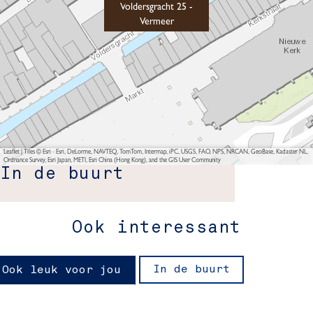
Voldersgracht 25 -
Vermeer
Leaflet
|
Tiles © Esri - Esri, DeLorme, NAVTEQ, TomTom, Intermap, iPC, USGS, FAO, NPS, NRCAN, GeoBase, Kadaster NL,
Ordnance Survey, Esri Japan, METI, Esri China (Hong Kong), and the GIS User Community
In de buurt
Ook interessant
In de buurt
Ook leuk voor jou