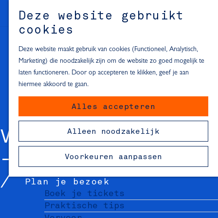
Alle locaties in Hartje Delft
Deze website gebruikt
Inspiratie voor een dagje Delft
M
cookies
e
In de regio
n
Deze website maakt gebruik van cookies (Functioneel, Analytisch,
Dagje naar het strand
u
Marketing) die noodzakelijk zijn om de website zo goed mogelijk te
Fietsen in de omgeving van Delft
laten functioneren. Door op accepteren te klikken, geef je aan
Must-see attracties in de buurt
hiermee akkoord te gaan.
van Delft
Alles accepteren
Blijven slapen
24 uur in Delft
Alleen noodzakelijk
VOLDERSGRACHT 25
48 uur in Delft
72 uur in Delft
- VERMEER
Voorkeuren aanpassen
Overnachtingslocaties in Delft
Plan je bezoek
Boek je tickets
Praktische tips
Vervoer