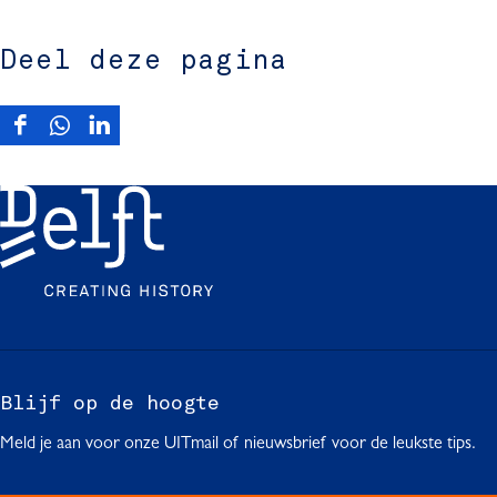
Deel deze pagina
D
D
D
e
e
e
e
e
e
l
l
l
d
d
d
e
e
e
z
z
z
e
e
e
p
p
p
a
a
a
g
g
g
Blijf op de hoogte
i
i
i
Meld je aan voor onze UITmail of nieuwsbrief voor de leukste tips.
n
n
n
a
a
a