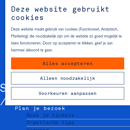
Alle locaties in Hartje Delft
Deze website gebruikt
Inspiratie voor een dagje Delft
M
cookies
e
In de regio
n
Deze website maakt gebruik van cookies (Functioneel, Analytisch,
Dagje naar het strand
u
Marketing) die noodzakelijk zijn om de website zo goed mogelijk te
Fietsen in de omgeving van Delft
laten functioneren. Door op accepteren te klikken, geef je aan
Must-see attracties in de buurt
hiermee akkoord te gaan.
van Delft
Alles accepteren
Blijven slapen
24 uur in Delft
Alleen noodzakelijk
48 uur in Delft
STECK
72 uur in Delft
Voorkeuren aanpassen
Overnachtingslocaties in Delft
Plan je bezoek
Boek je tickets
Praktische tips
Vervoer