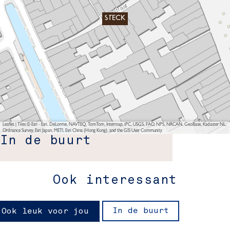
STECK
Leaflet
|
Tiles © Esri - Esri, DeLorme, NAVTEQ, TomTom, Intermap, iPC, USGS, FAO, NPS, NRCAN, GeoBase, Kadaster NL,
Ordnance Survey, Esri Japan, METI, Esri China (Hong Kong), and the GIS User Community
In de buurt
Ook interessant
In de buurt
Ook leuk voor jou