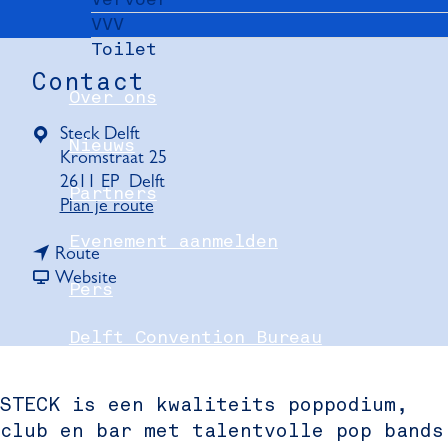
VVV
Toilet
Contact
Over ons
Steck Delft
Nieuws
Kromstraat 25
2611 EP
Delft
Partners
n
Plan je route
a
Evenement aanmelden
n
a
Route
a
v
r
Website
Pers
a
a
S
r
n
T
Delft Convention Bureau
S
S
E
T
T
C
E
E
K
STECK is een kwaliteits poppodium,
C
C
club en bar met talentvolle pop bands
K
K