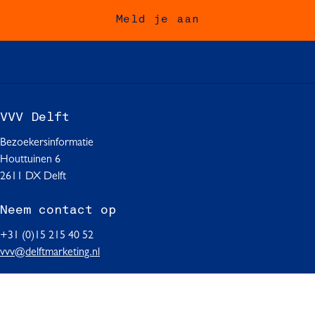
o
o
o
Meld je aan
p
p
p
F
W
L
a
h
i
c
a
n
e
t
k
b
s
e
VVV Delft
o
A
d
o
p
I
Bezoekersinformatie
k
p
n
Houttuinen 6
2611 DX Delft
Neem contact op
+31 (0)15 215 40 52
vvv@delftmarketing.nl
Volg ons op