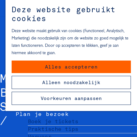
Alle locaties in Hartje Delft
Deze website gebruikt
Inspiratie voor een dagje Delft
M
cookies
e
In de regio
n
Deze website maakt gebruik van cookies (Functioneel, Analytisch,
Dagje naar het strand
u
Marketing) die noodzakelijk zijn om de website zo goed mogelijk te
Fietsen in de omgeving van Delft
laten functioneren. Door op accepteren te klikken, geef je aan
Must-see attracties in de buurt
hiermee akkoord te gaan.
van Delft
Alles accepteren
Blijven slapen
MUURSCHILDERING
24 uur in Delft
Alleen noodzakelijk
48 uur in Delft
BONTE OSSTEEG -
72 uur in Delft
Voorkeuren aanpassen
Overnachtingslocaties in Delft
STREETART ROUTE
Plan je bezoek
Boek je tickets
Praktische tips
Vervoer