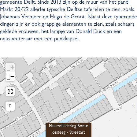
gemeente Delft. Sinds 2013 zijn op de muur van het pand
h
l
Markt 20/22 allerlei typische Delftse taferelen te zien, zoals
i
d
Johannes Vermeer en Hugo de Groot. Naast deze typerende
l
e
dingen zijn er ook grappige elementen te zien, zoals schaars
d
r
geklede vrouwen, het lampje van Donald Duck en een
e
i
neuspeuteraar met een punkkapsel.
r
n
i
g
n
B
g
o
+
B
n
−
o
t
n
e
t
o
e
s
o
s
s
t
s
e
Muurschildering Bonte
t
e
ossteeg - Streetart