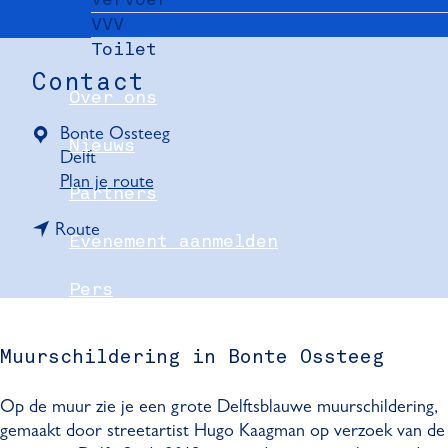
VVV
Toilet
Contact
Over ons
Bonte Ossteeg
Nieuws
Delft
n
Plan je route
Partners
a
n
a
Route
Evenement aanmelden
a
r
a
M
Pers
r
u
M
u
Delft Convention Bureau
u
r
Muurschildering in Bonte Ossteeg
u
s
r
c
Op de muur zie je een grote Delftsblauwe muurschildering,
s
h
gemaakt door streetartist Hugo Kaagman op verzoek van de
c
i