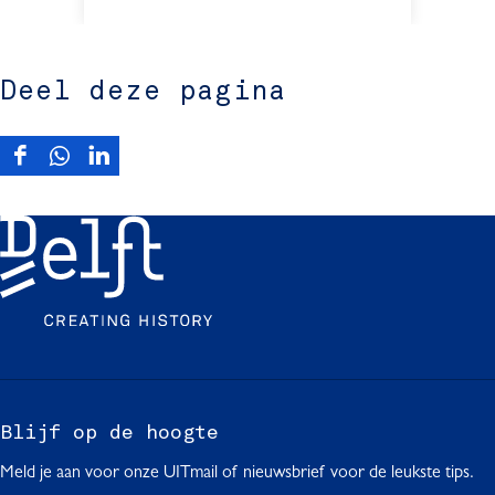
Deel deze pagina
D
D
D
e
e
e
e
e
e
l
l
l
d
d
d
e
e
e
z
z
z
e
e
e
p
p
p
a
a
a
g
g
g
Blijf op de hoogte
i
i
i
Meld je aan voor onze UITmail of nieuwsbrief voor de leukste tips.
n
n
n