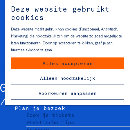
Alle locaties in Hartje Delft
Deze website gebruikt
Inspiratie voor een dagje Delft
M
cookies
e
In de regio
n
Deze website maakt gebruik van cookies (Functioneel, Analytisch,
Dagje naar het strand
u
Marketing) die noodzakelijk zijn om de website zo goed mogelijk te
Fietsen in de omgeving van Delft
laten functioneren. Door op accepteren te klikken, geef je aan
Must-see attracties in de buurt
hiermee akkoord te gaan.
van Delft
Alles accepteren
Blijven slapen
24 uur in Delft
Alleen noodzakelijk
48 uur in Delft
GALERIE ARTLINE
72 uur in Delft
Voorkeuren aanpassen
Overnachtingslocaties in Delft
Plan je bezoek
Boek je tickets
Praktische tips
Vervoer