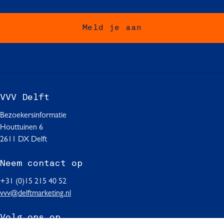
a
a
a
o
o
o
Meld je aan
p
p
p
F
W
L
a
h
i
c
a
n
e
t
k
b
s
e
VVV Delft
o
A
d
o
p
I
Bezoekersinformatie
k
p
n
Houttuinen 6
2611 DX Delft
Neem contact op
+31 (0)15 215 40 52
vvv@delftmarketing.nl
Volg ons op