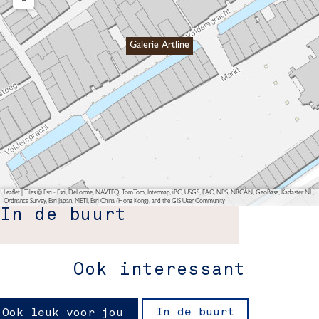
Galerie Artline
Leaflet
|
Tiles © Esri - Esri, DeLorme, NAVTEQ, TomTom, Intermap, iPC, USGS, FAO, NPS, NRCAN, GeoBase, Kadaster NL,
Ordnance Survey, Esri Japan, METI, Esri China (Hong Kong), and the GIS User Community
In de buurt
Ook interessant
In de buurt
Ook leuk voor jou