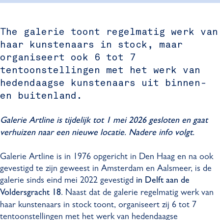
i
r
r
A
e
i
i
r
The galerie toont regelmatig werk van
A
e
e
t
haar kunstenaars in stock, maar
r
A
A
l
t
r
r
i
organiseert ook 6 tot 7
l
t
t
n
tentoonstellingen met het werk van
i
l
l
e
hedendaagse kunstenaars uit binnen-
n
i
i
en buitenland.
e
n
n
e
e
Galerie Artline is tijdelijk tot 1 mei 2026 gesloten en gaat
verhuizen naar een nieuwe locatie. Nadere info volgt.
Galerie Artline is in 1976 opgericht in Den Haag en na ook
gevestigd te zijn geweest in Amsterdam en Aalsmeer, is de
galerie sinds eind mei 2022 gevestigd
in Delft aan de
. Naast dat de galerie regelmatig werk van
Voldersgracht 18
haar kunstenaars in stock toont, organiseert zij 6 tot 7
tentoonstellingen met het werk van hedendaagse