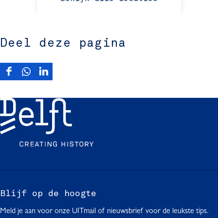
Deel deze pagina
D
D
D
e
e
e
e
e
e
l
l
l
d
d
d
e
e
e
z
z
z
e
e
e
p
p
p
a
a
a
g
g
g
Blijf op de hoogte
i
i
i
Meld je aan voor onze UITmail of nieuwsbrief voor de leukste tips.
n
n
n