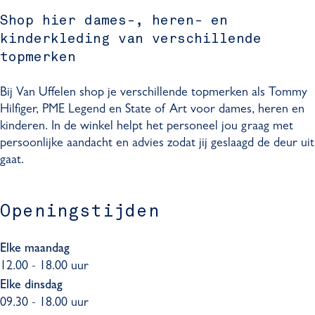
a
e
e
f
f
e
g
Shop hier dames-, heren- en
n
l
e
f
n
r
kinderkleding van verschillende
e
l
e
a
topmerken
n
e
l
m
n
e
V
Bij Van Uffelen shop je verschillende topmerken als Tommy
n
a
Hilfiger, PME Legend en State of Art voor dames, heren en
n
kinderen. In de winkel helpt het personeel jou graag met
U
persoonlijke aandacht en advies zodat jij geslaagd de deur uit
f
gaat.
f
e
l
Openingstijden
e
n
Elke maandag
12.00 - 18.00 uur
Elke dinsdag
09.30 - 18.00 uur