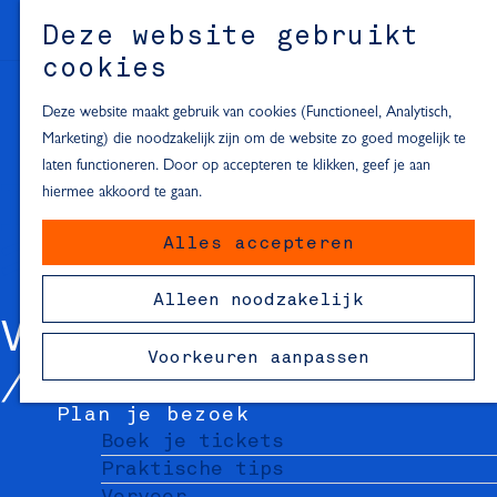
Alle locaties in Hartje Delft
Deze website gebruikt
Inspiratie voor een dagje Delft
M
cookies
e
In de regio
n
Deze website maakt gebruik van cookies (Functioneel, Analytisch,
Dagje naar het strand
u
Marketing) die noodzakelijk zijn om de website zo goed mogelijk te
Fietsen in de omgeving van Delft
laten functioneren. Door op accepteren te klikken, geef je aan
Must-see attracties in de buurt
hiermee akkoord te gaan.
van Delft
Alles accepteren
Blijven slapen
24 uur in Delft
Alleen noodzakelijk
48 uur in Delft
VAN UFFELEN
72 uur in Delft
Voorkeuren aanpassen
Overnachtingslocaties in Delft
Plan je bezoek
Boek je tickets
Praktische tips
Vervoer