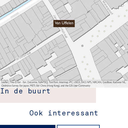
Van Uffelen
Leaflet
|
Tiles © Esri - Esri, DeLorme, NAVTEQ, TomTom, Intermap, iPC, USGS, FAO, NPS, NRCAN, GeoBase, Kadaster NL,
Ordnance Survey, Esri Japan, METI, Esri China (Hong Kong), and the GIS User Community
In de buurt
Ook interessant