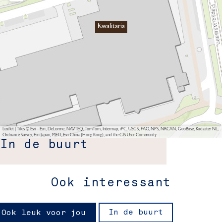
Kwalitaria
Leaflet
|
Tiles © Esri - Esri, DeLorme, NAVTEQ, TomTom, Intermap, iPC, USGS, FAO, NPS, NRCAN, GeoBase, Kadaster NL,
Ordnance Survey, Esri Japan, METI, Esri China (Hong Kong), and the GIS User Community
In de buurt
Ook interessant
In de buurt
Ook leuk voor jou