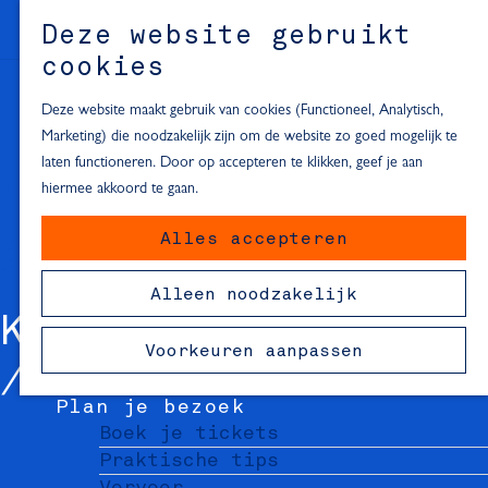
Alle locaties in Hartje Delft
Deze website gebruikt
Inspiratie voor een dagje Delft
M
cookies
e
In de regio
n
Deze website maakt gebruik van cookies (Functioneel, Analytisch,
Dagje naar het strand
u
Marketing) die noodzakelijk zijn om de website zo goed mogelijk te
Fietsen in de omgeving van Delft
laten functioneren. Door op accepteren te klikken, geef je aan
Must-see attracties in de buurt
hiermee akkoord te gaan.
van Delft
Alles accepteren
Blijven slapen
24 uur in Delft
Alleen noodzakelijk
48 uur in Delft
KWALITARIA
72 uur in Delft
Voorkeuren aanpassen
Overnachtingslocaties in Delft
Plan je bezoek
Boek je tickets
Praktische tips
Vervoer