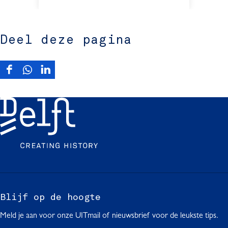
Deel deze pagina
D
D
D
e
e
e
e
e
e
l
l
l
d
d
d
e
e
e
z
z
z
e
e
e
p
p
p
a
a
a
g
g
g
Blijf op de hoogte
i
i
i
Meld je aan voor onze UITmail of nieuwsbrief voor de leukste tips.
n
n
n