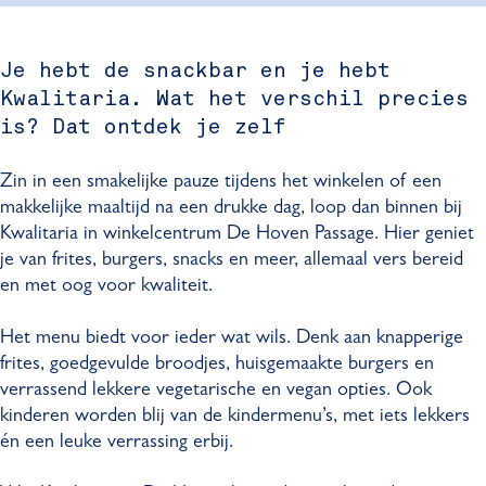
i
t
i
r
a
a
t
i
Je hebt de snackbar en je hebt
r
a
a
Kwalitaria. Wat het verschil precies
i
r
a
i
is? Dat ontdek je zelf
a
Zin in een smakelijke pauze tijdens het winkelen of een
makkelijke maaltijd na een drukke dag, loop dan binnen bij
Kwalitaria in winkelcentrum De Hoven Passage. Hier geniet
je van frites, burgers, snacks en meer, allemaal vers bereid
en met oog voor kwaliteit.
Het menu biedt voor ieder wat wils. Denk aan knapperige
frites, goedgevulde broodjes, huisgemaakte burgers en
verrassend lekkere vegetarische en vegan opties. Ook
kinderen worden blij van de kindermenu’s, met iets lekkers
én een leuke verrassing erbij.