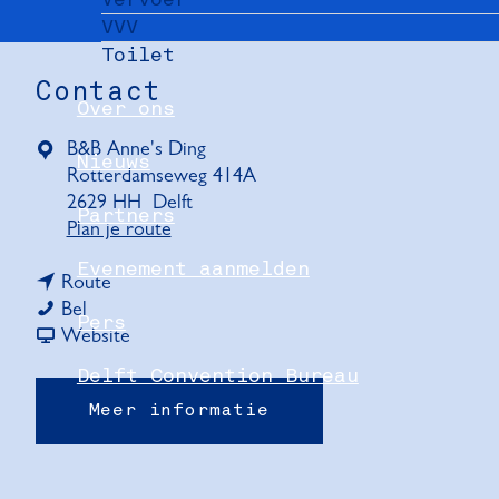
VVV
Toilet
Contact
Over ons
B&B Anne's Ding
Nieuws
Rotterdamseweg 414A
2629 HH
Delft
Partners
n
Plan je route
a
Evenement aanmelden
n
a
Route
B
a
r
Bel
Pers
&
a
v
B
Website
B
r
a
&
Delft Convention Bureau
A
B
n
B
Meer informatie
n
&
B
A
n
B
&
n
e
A
B
n
'
n
A
e