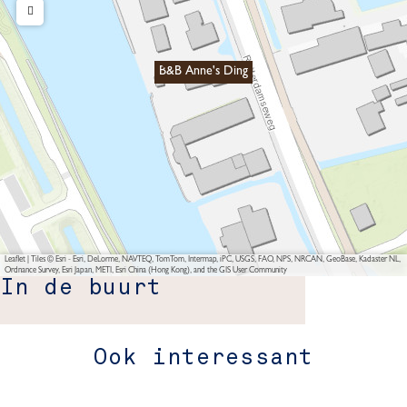
B&B Anne's Ding
Leaflet
|
Tiles © Esri - Esri, DeLorme, NAVTEQ, TomTom, Intermap, iPC, USGS, FAO, NPS, NRCAN, GeoBase, Kadaster NL,
Ordnance Survey, Esri Japan, METI, Esri China (Hong Kong), and the GIS User Community
In de buurt
Ook interessant