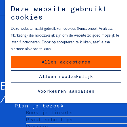
Alle locaties in Hartje Delft
Deze website gebruikt
Inspiratie voor een dagje Delft
M
cookies
e
In de regio
n
Deze website maakt gebruik van cookies (Functioneel, Analytisch,
Dagje naar het strand
u
Marketing) die noodzakelijk zijn om de website zo goed mogelijk te
Fietsen in de omgeving van Delft
laten functioneren. Door op accepteren te klikken, geef je aan
Must-see attracties in de buurt
hiermee akkoord te gaan.
van Delft
Alles accepteren
Blijven slapen
24 uur in Delft
Alleen noodzakelijk
48 uur in Delft
B&B ANNE'S DING
72 uur in Delft
Voorkeuren aanpassen
Overnachtingslocaties in Delft
Plan je bezoek
Boek je tickets
Praktische tips
Vervoer