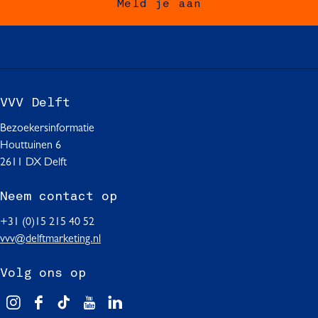
Meld je aan
p
p
p
F
W
L
a
h
i
c
a
n
e
t
k
b
s
e
VVV Delft
o
A
d
o
p
I
Bezoekersinformatie
k
p
n
Houttuinen 6
2611 DX Delft
Neem contact op
+31 (0)15 215 40 52
vvv@delftmarketing.nl
Volg ons op
V
F
T
Y
L