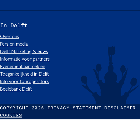
i
a
i
o
i
s
c
k
u
n
i
e
T
T
k
In Delft
t
b
o
u
e
D
o
k
b
d
Over ons
e
o
I
e
I
Pers en media
l
k
n
I
n
Delft Marketing Nieuws
f
I
D
n
I
Informatie voor partners
t
n
e
D
n
Evenement aanmelden
D
l
e
D
Toegankelijkheid in Delft
e
f
l
e
Info voor touroperators
l
t
f
l
Beeldbank Delft
f
t
f
t
t
COPYRIGHT 2026
PRIVACY STATEMENT
DISCLAIMER
COOKIES