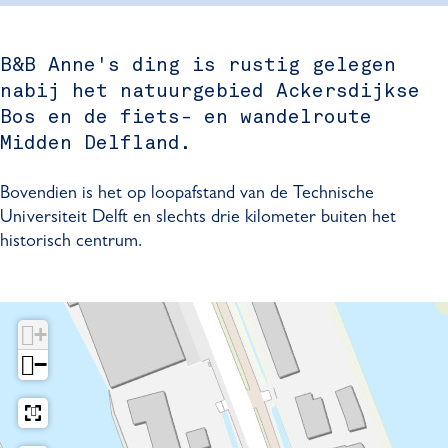
s
n
n
'
D
e
n
s
B&B Anne's ding is rustig gelegen
i
'
e
D
nabij het natuurgebied Ackersdijkse
n
s
'
i
g
D
s
n
Bos en de fiets- en wandelroute
i
D
g
Midden Delfland.
n
i
g
n
Bovendien is het op loopafstand van de Technische
g
Universiteit Delft en slechts drie kilometer buiten het
historisch centrum.
+
−