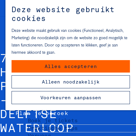
Alle locaties in Hartje Delft
Deze website gebruikt
Inspiratie voor een dagje Delft
M
cookies
e
In de regio
n
Deze website maakt gebruik van cookies (Functioneel, Analytisch,
Dagje naar het strand
u
Marketing) die noodzakelijk zijn om de website zo goed mogelijk te
Fietsen in de omgeving van Delft
laten functioneren. Door op accepteren te klikken, geef je aan
Must-see attracties in de buurt
hiermee akkoord te gaan.
van Delft
7.
Alles accepteren
Blijven slapen
HOOGHEEMRAADSCHA
24 uur in Delft
Alleen noodzakelijk
48 uur in Delft
P VAN DELFTLAND
72 uur in Delft
- DE NIEUWE
Voorkeuren aanpassen
Overnachtingslocaties in Delft
DELFTSE
Plan je bezoek
Boek je tickets
WATERLOOP
Praktische tips
Vervoer