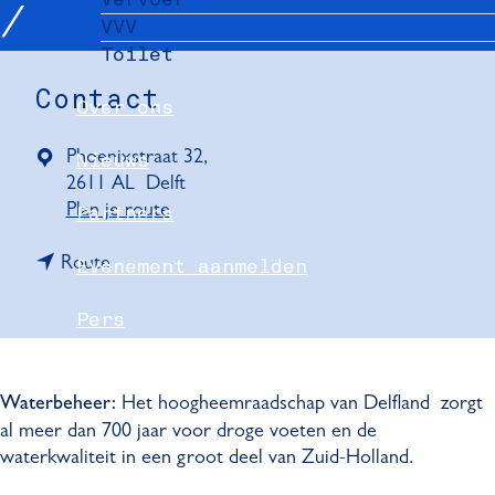
VVV
Toilet
Contact
Over ons
Phoenixstraat 32,
Nieuws
2611 AL
Delft
n
Plan je route
Partners
a
n
a
Route
Evenement aanmelden
a
r
a
7
Pers
r
.
7
H
Delft Convention Bureau
.
o
Het hoogheemraadschap van Delfland zorgt
Waterbeheer:
H
o
al meer dan 700 jaar voor droge voeten en de
o
g
waterkwaliteit in een groot deel van Zuid-Holland.
o
h