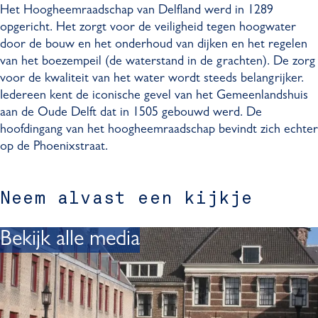
g
e
Het Hoogheemraadschap van Delfland werd in 1289
h
e
opgericht. Het zorgt voor de veiligheid tegen hoogwater
e
m
door de bouw en het onderhoud van dijken en het regelen
e
r
van het boezempeil (de waterstand in de grachten). De zorg
m
a
voor de kwaliteit van het water wordt steeds belangrijker.
r
a
Iedereen kent de iconische gevel van het Gemeenlandshuis
a
d
aan de Oude Delft dat in 1505 gebouwd werd. De
a
s
hoofdingang van het hoogheemraadschap bevindt zich echter
d
c
op de Phoenixstraat.
s
h
c
a
h
p
Neem alvast een kijkje
a
v
p
a
Bekijk alle media
v
n
a
D
n
e
D
l
e
f