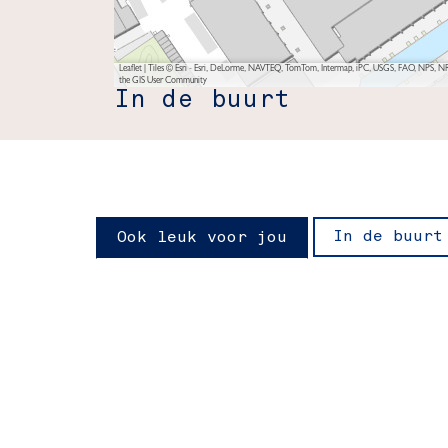
Leaflet
|
Tiles © Esri - Esri, DeLorme, NAVTEQ, TomTom, Intermap, iPC, USGS, FAO, NPS, NRC
the GIS User Community
In de buurt
In de buurt
Ook leuk voor jou