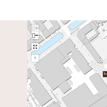
+
−
E