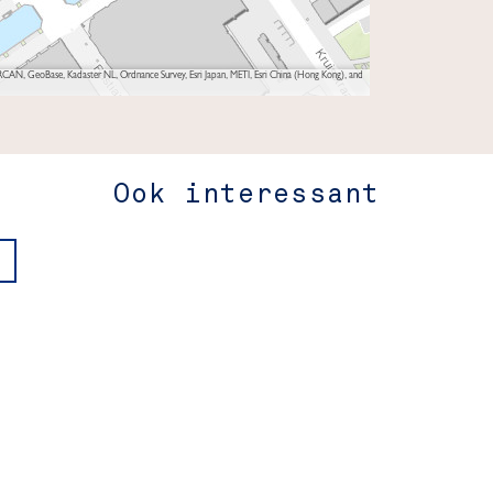
AN, GeoBase, Kadaster NL, Ordnance Survey, Esri Japan, METI, Esri China (Hong Kong), and
Ook interessant