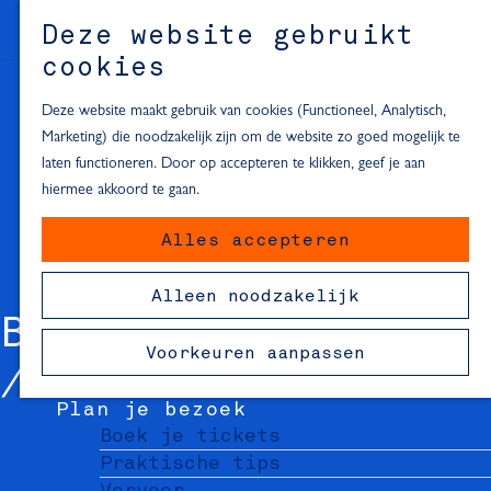
Alle locaties in Hartje Delft
Deze website gebruikt
Inspiratie voor een dagje Delft
M
cookies
e
In de regio
n
Deze website maakt gebruik van cookies (Functioneel, Analytisch,
Dagje naar het strand
u
Marketing) die noodzakelijk zijn om de website zo goed mogelijk te
Fietsen in de omgeving van Delft
laten functioneren. Door op accepteren te klikken, geef je aan
Must-see attracties in de buurt
hiermee akkoord te gaan.
van Delft
Alles accepteren
Blijven slapen
24 uur in Delft
Alleen noodzakelijk
48 uur in Delft
BROEDER LAZARUS
72 uur in Delft
Voorkeuren aanpassen
Overnachtingslocaties in Delft
Plan je bezoek
Boek je tickets
Praktische tips
Vervoer