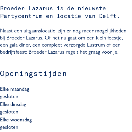
a
a
r
e
d
a
g
Broeder Lazarus is de nieuwste
z
L
r
e
z
r
Partycentrum en locatie van Delft.
a
a
L
r
a
a
r
z
a
L
r
m
Naast een uitgaanslocatie, zijn er nog meer mogelijkheden
u
a
z
a
u
B
bij Broeder Lazarus. Of het nu gaat om een klein feestje,
s
r
a
z
s
r
een gala diner, een compleet verzorgde Lustrum of een
u
r
a
o
bedrijfsfeest: Broeder Lazarus regelt het graag voor je.
s
u
r
e
s
u
d
s
e
Openingstijden
r
L
Elke maandag
a
gesloten
z
Elke dinsdag
a
gesloten
r
Elke woensdag
u
gesloten
s