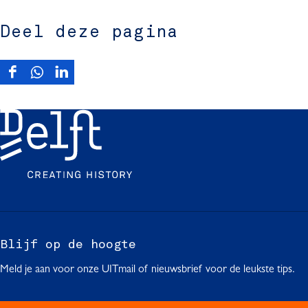
Deel deze pagina
D
D
D
e
e
e
e
e
e
l
l
l
d
d
d
e
e
e
z
z
z
e
e
e
p
p
p
a
a
a
g
g
g
Blijf op de hoogte
i
i
i
Meld je aan voor onze UITmail of nieuwsbrief voor de leukste tips.
n
n
n
a
a
a