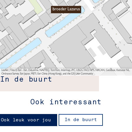
Broeder Lazarus
Leaflet
|
Tiles © Esri - Esri, DeLorme, NAVTEQ, TomTom, Intermap, iPC, USGS, FAO, NPS, NRCAN, GeoBase, Kadaster NL,
Ordnance Survey, Esri Japan, METI, Esri China (Hong Kong), and the GIS User Community
In de buurt
Ook interessant
In de buurt
Ook leuk voor jou