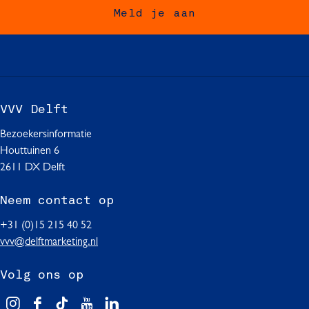
o
o
o
Meld je aan
p
p
p
F
W
L
a
h
i
c
a
n
e
t
k
b
s
e
VVV Delft
o
A
d
o
p
I
Bezoekersinformatie
k
p
n
Houttuinen 6
2611 DX Delft
Neem contact op
+31 (0)15 215 40 52
vvv@delftmarketing.nl
Volg ons op