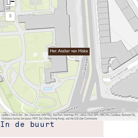
−
Het Atelier van Hiske
Leaflet
|
Tiles © Esri - Esri, DeLorme, NAVTEQ, TomTom, Intermap, iPC, USGS, FAO, NPS, NRCAN, GeoBase, Kadaster NL,
Ordnance Survey, Esri Japan, METI, Esri China (Hong Kong), and the GIS User Community
In de buurt