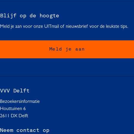
p
p
p
a
a
a
g
g
g
Blijf op de hoogte
i
i
i
Meld je aan voor onze UITmail of nieuwsbrief voor de leukste tips.
n
n
n
a
a
a
o
o
o
Meld je aan
p
p
p
F
W
L
a
h
i
c
a
n
e
t
k
b
s
e
VVV Delft
o
A
d
o
p
I
Bezoekersinformatie
k
p
n
Houttuinen 6
2611 DX Delft
Neem contact op