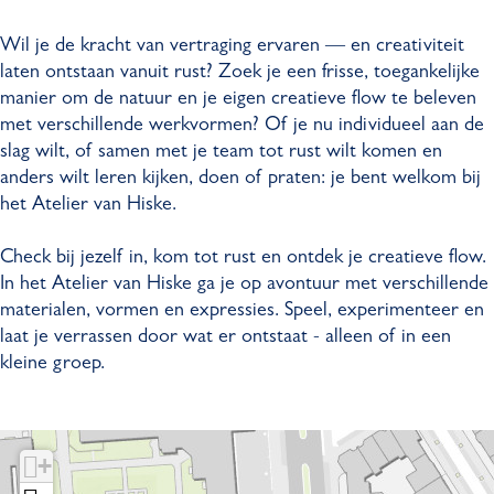
e
e
i
Wil je de kracht van vertraging ervaren — en creativiteit
l
l
e
laten ontstaan vanuit rust? Zoek je een frisse, toegankelijke
i
i
r
manier om de natuur en je eigen creatieve flow te beleven
e
e
v
met verschillende werkvormen? Of je nu individueel aan de
r
r
a
slag wilt, of samen met je team tot rust wilt komen en
v
v
n
anders wilt leren kijken, doen of praten: je bent welkom bij
a
a
H
het Atelier van Hiske.
n
n
i
H
H
s
Check bij jezelf in, kom tot rust en ontdek je creatieve flow.
i
i
k
In het Atelier van Hiske ga je op avontuur met verschillende
s
s
e
materialen, vormen en expressies. Speel, experimenteer en
k
k
laat je verrassen door wat er ontstaat - alleen of in een
e
e
kleine groep.
+