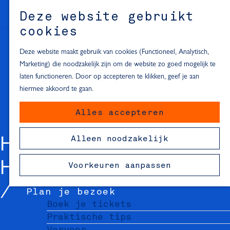
Alle locaties in Hartje Delft
Deze website gebruikt
Inspiratie voor een dagje Delft
M
cookies
e
In de regio
n
Deze website maakt gebruik van cookies (Functioneel, Analytisch,
Dagje naar het strand
u
Marketing) die noodzakelijk zijn om de website zo goed mogelijk te
Fietsen in de omgeving van Delft
laten functioneren. Door op accepteren te klikken, geef je aan
Must-see attracties in de buurt
hiermee akkoord te gaan.
van Delft
Alles accepteren
Blijven slapen
24 uur in Delft
Alleen noodzakelijk
HET ATELIER VAN
48 uur in Delft
72 uur in Delft
HISKE
Voorkeuren aanpassen
Overnachtingslocaties in Delft
Plan je bezoek
Boek je tickets
Praktische tips
Vervoer