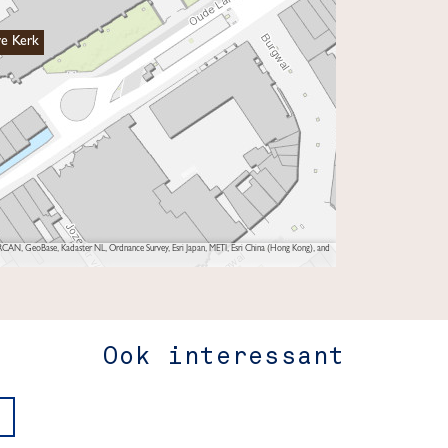
e Kerk
AN, GeoBase, Kadaster NL, Ordnance Survey, Esri Japan, METI, Esri China (Hong Kong), and
Ook interessant