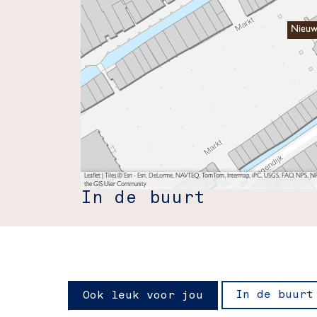
Nieuw
Leaflet
|
Tiles © Esri - Esri, DeLorme, NAVTEQ, TomTom, Intermap, iPC, USGS, FAO, NPS, NRC
the GIS User Community
In de buurt
In de buurt
Ook leuk voor jou