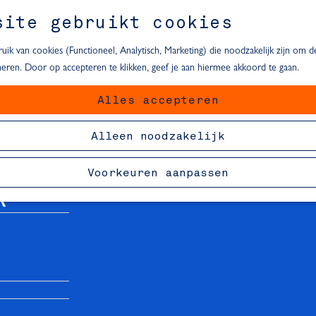
site gebruikt cookies
ik van cookies (Functioneel, Analytisch, Marketing) die noodzakelijk zijn om 
oneren. Door op accepteren te klikken, geef je aan hiermee akkoord te gaan.
Alles accepteren
van Delft
Alleen noodzakelijk
Voorkeuren aanpassen
R