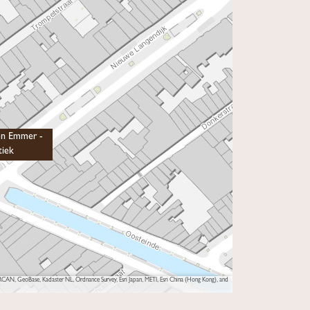
en Emmer -
tiek
AN, GeoBase, Kadaster NL, Ordnance Survey, Esri Japan, METI, Esri China (Hong Kong), and