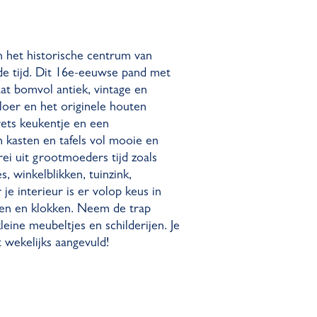
 het historische centrum van
 de tijd. Dit 16e-eeuwse pand met
at bomvol antiek, vintage en
loer en het originele houten
wets keukentje en een
 kasten en tafels vol mooie en
ei uit grootmoeders tijd zoals
s, winkelblikken, tuinzink,
je interieur is er volop keus in
en en klokken. Neem de trap
eine meubeltjes en schilderijen. Je
 wekelijks aangevuld!