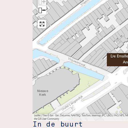
+
−
De Emaill
An
Leaflet
|
Tiles © Esri - Esri, DeLorme, NAVTEQ, TomTom, Intermap, iPC, USGS, FAO, NPS, NRC
the GIS User Community
In de buurt