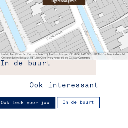
Sigarenmagazijn
Leaflet
|
Tiles © Esri - Esri, DeLorme, NAVTEQ, TomTom, Intermap, iPC, USGS, FAO, NPS, NRCAN, GeoBase, Kadaster NL,
Ordnance Survey, Esri Japan, METI, Esri China (Hong Kong), and the GIS User Community
In de buurt
Ook interessant
In de buurt
Ook leuk voor jou