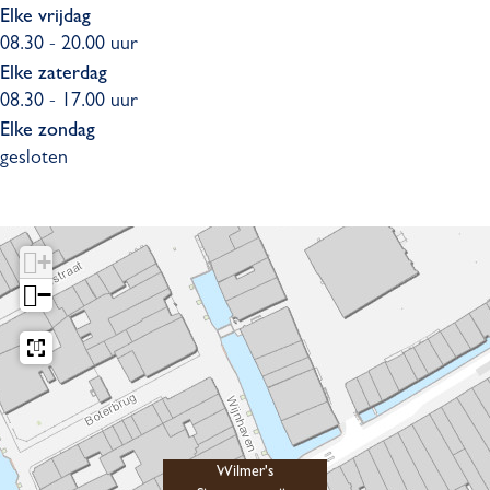
m
Elke vrijdag
a
08.30 - 20.00 uur
g
Elke zaterdag
a
08.30 - 17.00 uur
z
Elke zondag
i
gesloten
j
n
+
−
Wilmer's