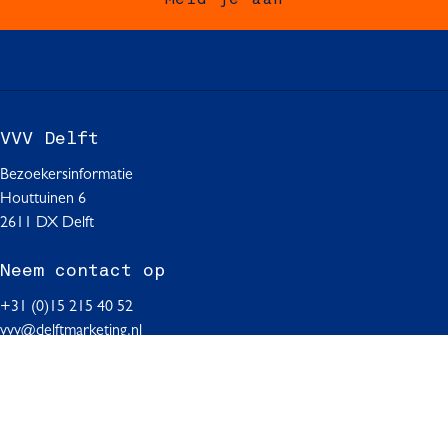
p
p
p
F
W
L
a
h
i
c
a
n
e
t
k
b
s
e
VVV Delft
o
A
d
o
p
I
Bezoekersinformatie
k
p
n
Houttuinen 6
2611 DX Delft
Neem contact op
+31 (0)15 215 40 52
vvv@delftmarketing.nl
Volg ons op
V
F
T
Y
L