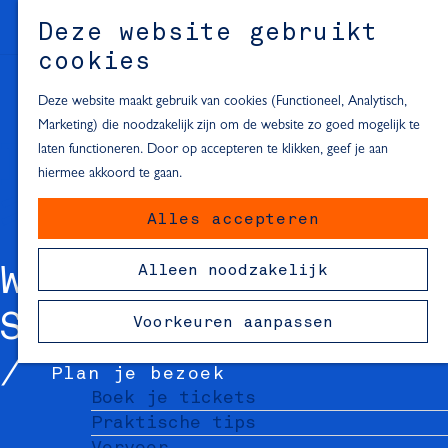
Alle locaties in Hartje Delft
Deze website gebruikt
Inspiratie voor een dagje Delft
M
cookies
e
In de regio
n
Deze website maakt gebruik van cookies (Functioneel, Analytisch,
Dagje naar het strand
u
Marketing) die noodzakelijk zijn om de website zo goed mogelijk te
Fietsen in de omgeving van Delft
laten functioneren. Door op accepteren te klikken, geef je aan
Must-see attracties in de buurt
hiermee akkoord te gaan.
van Delft
Alles accepteren
Blijven slapen
24 uur in Delft
Alleen noodzakelijk
WILMER'S
48 uur in Delft
72 uur in Delft
SIGARENMAGAZIJN
Voorkeuren aanpassen
Overnachtingslocaties in Delft
Plan je bezoek
Boek je tickets
Praktische tips
Vervoer