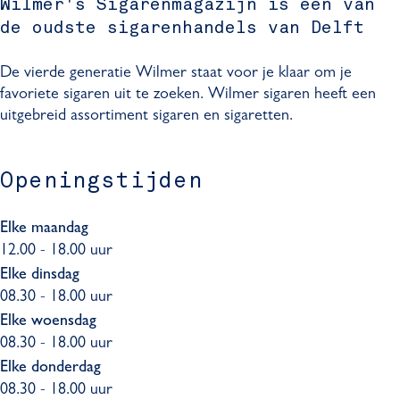
g
Wilmer's Sigarenmagazijn is een van
i
'
r
S
r
de oudste sigarenhandels van Delft
g
s
'
i
a
a
S
s
g
m
De vierde generatie Wilmer staat voor je klaar om je
r
i
S
a
W
favoriete sigaren uit te zoeken. Wilmer sigaren heeft een
e
g
i
r
i
uitgebreid assortiment sigaren en sigaretten.
n
a
g
e
l
m
r
a
n
m
a
e
r
m
e
Openingstijden
g
n
e
a
r
a
m
n
g
'
Elke maandag
z
a
m
a
s
12.00 - 18.00 uur
i
g
a
z
S
j
a
g
i
Elke dinsdag
i
08.30 - 18.00 uur
n
z
a
j
g
i
z
n
Elke woensdag
a
j
i
08.30 - 18.00 uur
r
n
j
e
Elke donderdag
n
n
08.30 - 18.00 uur