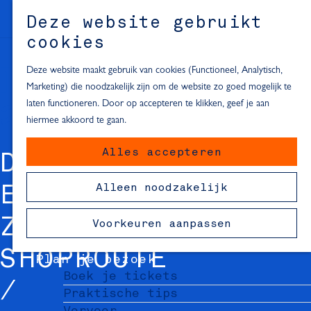
Alle locaties in Hartje Delft
Deze website gebruikt
Inspiratie voor een dagje Delft
M
cookies
e
In de regio
n
Deze website maakt gebruik van cookies (Functioneel, Analytisch,
Dagje naar het strand
u
Marketing) die noodzakelijk zijn om de website zo goed mogelijk te
Fietsen in de omgeving van Delft
laten functioneren. Door op accepteren te klikken, geef je aan
Must-see attracties in de buurt
hiermee akkoord te gaan.
van Delft
Alles accepteren
Blijven slapen
DE BEESTENMARKT
24 uur in Delft
Alleen noodzakelijk
EN MOLSLAAN -
48 uur in Delft
72 uur in Delft
ZOMERSE
Voorkeuren aanpassen
Overnachtingslocaties in Delft
SHOPROUTE
Plan je bezoek
Boek je tickets
Praktische tips
Vervoer