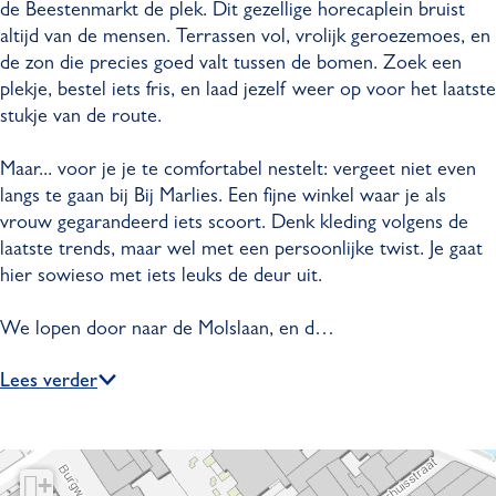
de Beestenmarkt de plek. Dit gezellige horecaplein bruist
t
n
altijd van de mensen. Terrassen vol, vrolijk geroezemoes, en
e
m
de zon die precies goed valt tussen de bomen. Zoek een
n
a
plekje, bestel iets fris, en laad jezelf weer op voor het laatste
m
r
stukje van de route.
a
k
r
t
Maar... voor je je te comfortabel nestelt: vergeet niet even
k
e
langs te gaan bij Bij Marlies. Een fijne winkel waar je als
t
n
vrouw gegarandeerd iets scoort. Denk kleding volgens de
e
M
laatste trends, maar wel met een persoonlijke twist. Je gaat
n
o
hier sowieso met iets leuks de deur uit.
M
l
o
s
We lopen door naar de Molslaan, en d…
l
l
s
a
Lees verder
l
a
a
n
a
-
n
z
+