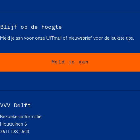
e
e
e
p
p
p
a
a
a
g
g
g
Blijf op de hoogte
i
i
i
Meld je aan voor onze UITmail of nieuwsbrief voor de leukste tips.
n
n
n
a
a
a
o
o
o
Meld je aan
p
p
p
F
W
L
a
h
i
c
a
n
e
t
k
b
s
e
VVV Delft
o
A
d
o
p
I
Bezoekersinformatie
k
p
n
Houttuinen 6
2611 DX Delft