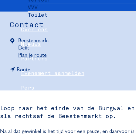
VVV
Toilet
Contact
Over ons
Beestenmarkt
Nieuws
Delft
n
Plan je route
Partners
a
n
a
Route
Evenement aanmelden
a
r
a
D
Pers
r
e
D
B
Delft Convention Bureau
e
e
Loop naar het einde van de Burgwal en
B
e
sla rechtsaf de Beestenmarkt op.
e
s
e
t
Na al dat gewinkel is het tijd voor een pauze, en daarvoor is
s
e