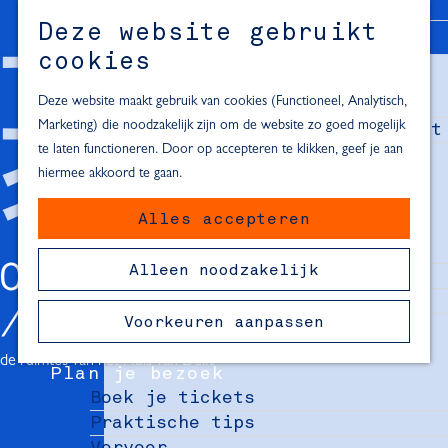
Alle locaties in Hartje Delft
Deze website gebruikt
Inspiratie voor een dagje Delft
M
cookies
e
In de regio
n
Deze website maakt gebruik van cookies (Functioneel, Analytisch,
Dagje naar het strand
u
Marketing) die noodzakelijk zijn om de website zo goed mogelijk
Fietsen in de omgeving van Delft
te laten functioneren. Door op accepteren te klikken, geef je aan
Must-see attracties in de buurt
hiermee akkoord te gaan.
van Delft
Alles accepteren
Blijven slapen
24 uur in Delft
ONTDEK
Alleen noodzakelijk
48 uur in Delft
72 uur in Delft
Voorkeuren aanpassen
Overnachtingslocaties in Delft
de ruimtes van het Huis van Delft
Plan je bezoek
Boek je tickets
Praktische tips
Vervoer