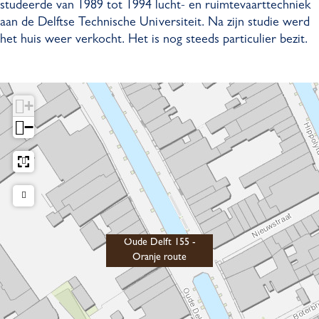
studeerde van 1989 tot 1994 lucht- en ruimtevaarttechniek
l
t
aan de Delftse Technische Universiteit. Na zijn studie werd
f
1
het huis weer verkocht. Het is nog steeds particulier bezit.
t
5
1
5
5
-
5
O
+
-
r
−
O
a
r
n
a
j
n
e
j
r
e
o
r
u
Oude Delft 155 -
o
t
Oranje route
u
e
t
e