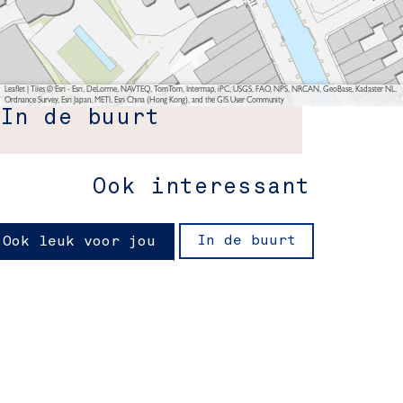
Leaflet
|
Tiles © Esri - Esri, DeLorme, NAVTEQ, TomTom, Intermap, iPC, USGS, FAO, NPS, NRCAN, GeoBase, Kadaster NL,
Ordnance Survey, Esri Japan, METI, Esri China (Hong Kong), and the GIS User Community
In de buurt
Ook interessant
In de buurt
Ook leuk voor jou