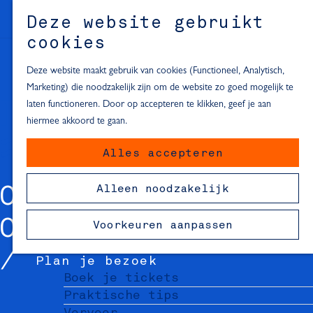
Alle locaties in Hartje Delft
Deze website gebruikt
Inspiratie voor een dagje Delft
M
cookies
e
In de regio
n
Deze website maakt gebruik van cookies (Functioneel, Analytisch,
Dagje naar het strand
u
Marketing) die noodzakelijk zijn om de website zo goed mogelijk te
Fietsen in de omgeving van Delft
laten functioneren. Door op accepteren te klikken, geef je aan
Must-see attracties in de buurt
hiermee akkoord te gaan.
van Delft
Alles accepteren
Blijven slapen
24 uur in Delft
Alleen noodzakelijk
OUDE DELFT 155 -
48 uur in Delft
72 uur in Delft
ORANJE ROUTE
Voorkeuren aanpassen
Overnachtingslocaties in Delft
Plan je bezoek
Boek je tickets
Praktische tips
Vervoer