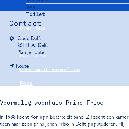
VVV
Toilet
Contact
Over ons
Oude Delft
Nieuws
2611HA
Delft
n
Plan je route
Partners
a
n
a
Route
Evenement aanmelden
a
r
a
O
Pers
r
u
O
d
Delft Convention Bureau
u
e
Voormalig woonhuis Prins Friso
d
D
e
e
In 1988 kocht Koningin Beatrix dit pand. Zij zocht een kamer
D
l
toen haar zoon prins Johan Friso in Delft ging studeren. Hij
e
f