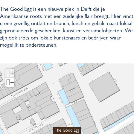
g
d
o
o
g
The Good Egg is een nieuwe plek in Delft die je
g
E
d
o
g
Amerikaanse roots met een zuidelijke flair brengt. Hier vindt
g
E
d
u een gezellig ontbijt en brunch, lunch en gebak, naast lokaal
g
g
E
geproduceerde geschenken, kunst en verzamelobjecten. We
g
g
zijn ook trots om lokale kunstenaars en bedrijven waar
g
mogelijk te ondersteunen.
+
−
The Good Egg