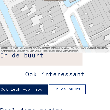
Leaflet
|
Tiles © Esri - Esri, DeLorme, NAVTEQ, TomTom, Intermap, iPC, USGS, FAO, NPS, NRCAN, GeoBase, Kadaster NL,
Ordnance Survey, Esri Japan, METI, Esri China (Hong Kong), and the GIS User Community
In de buurt
Ook interessant
In de buurt
Ook leuk voor jou