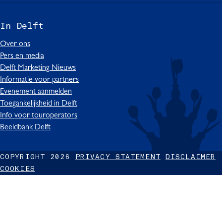
s
c
k
u
n
i
e
T
T
k
In Delft
t
b
o
u
e
D
o
k
b
d
Over ons
e
o
I
e
I
Pers en media
l
k
n
I
n
Delft Marketing Nieuws
f
I
D
n
I
Informatie voor partners
t
n
e
D
n
Evenement aanmelden
D
l
e
D
Toegankelijkheid in Delft
e
f
l
e
Info voor touroperators
l
t
f
l
Beeldbank Delft
f
t
f
t
t
COPYRIGHT 2026
PRIVACY STATEMENT
DISCLAIMER
COOKIES