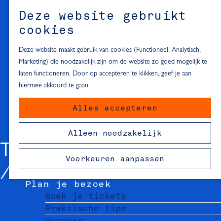
Alle locaties in Hartje Delft
Deze website gebruikt
Inspiratie voor een dagje Delft
M
cookies
e
In de regio
n
Deze website maakt gebruik van cookies (Functioneel, Analytisch,
Dagje naar het strand
u
Marketing) die noodzakelijk zijn om de website zo goed mogelijk te
Fietsen in de omgeving van Delft
laten functioneren. Door op accepteren te klikken, geef je aan
Must-see attracties in de buurt
hiermee akkoord te gaan.
van Delft
Alles accepteren
Blijven slapen
24 uur in Delft
Alleen noodzakelijk
48 uur in Delft
THE GOOD EGG
72 uur in Delft
Voorkeuren aanpassen
Overnachtingslocaties in Delft
Plan je bezoek
Boek je tickets
Praktische tips
Vervoer