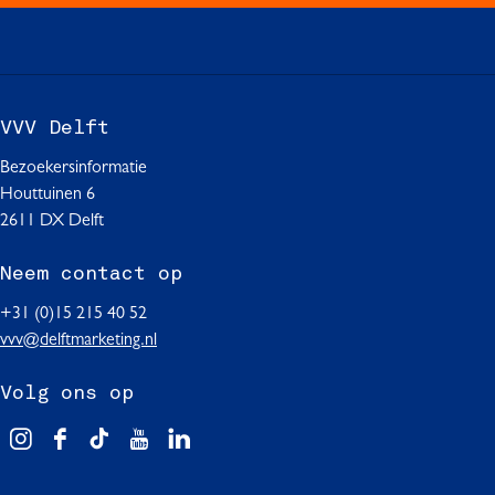
F
W
L
a
h
i
c
a
n
e
t
k
b
s
e
VVV Delft
o
A
d
o
p
I
Bezoekersinformatie
k
p
n
Houttuinen 6
2611 DX Delft
Neem contact op
+31 (0)15 215 40 52
vvv@delftmarketing.nl
Volg ons op
V
F
T
Y
L
i
a
i
o
i