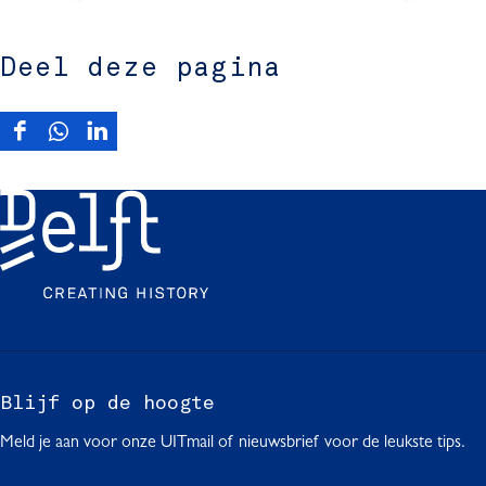
Deel deze pagina
D
D
D
e
e
e
e
e
e
l
l
l
d
d
d
e
e
e
z
z
z
e
e
e
p
p
p
a
a
a
g
g
g
Blijf op de hoogte
i
i
i
Meld je aan voor onze UITmail of nieuwsbrief voor de leukste tips.
n
n
n
a
a
a