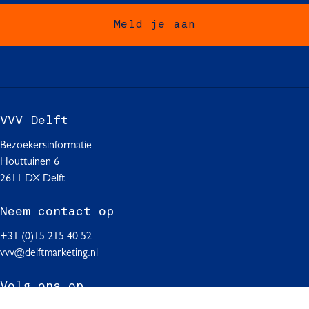
o
o
o
Meld je aan
p
p
p
F
W
L
a
h
i
c
a
n
e
t
k
b
s
e
VVV Delft
o
A
d
o
p
I
Bezoekersinformatie
k
p
n
Houttuinen 6
2611 DX Delft
Neem contact op
+31 (0)15 215 40 52
vvv@delftmarketing.nl
Volg ons op