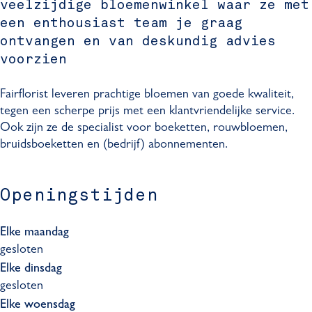
veelzijdige bloemenwinkel waar ze met
i
o
l
f
i
een enthousiast team je graag
s
r
o
l
s
ontvangen en van deskundig advies
t
i
r
o
t
voorzien
s
i
r
t
s
i
Fairflorist leveren prachtige bloemen van goede kwaliteit,
t
s
tegen een scherpe prijs met een klantvriendelijke service.
t
Ook zijn ze de specialist voor boeketten, rouwbloemen,
bruidsboeketten en (bedrijf) abonnementen.
Openingstijden
Elke maandag
gesloten
Elke dinsdag
gesloten
Elke woensdag