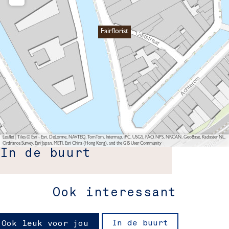
Fairflorist
Leaflet
|
Tiles © Esri - Esri, DeLorme, NAVTEQ, TomTom, Intermap, iPC, USGS, FAO, NPS, NRCAN, GeoBase, Kadaster NL,
Ordnance Survey, Esri Japan, METI, Esri China (Hong Kong), and the GIS User Community
In de buurt
Ook interessant
In de buurt
Ook leuk voor jou