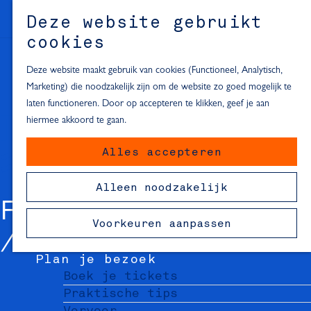
Alle locaties in Hartje Delft
Deze website gebruikt
Inspiratie voor een dagje Delft
M
cookies
e
In de regio
n
Deze website maakt gebruik van cookies (Functioneel, Analytisch,
Dagje naar het strand
u
Marketing) die noodzakelijk zijn om de website zo goed mogelijk te
Fietsen in de omgeving van Delft
laten functioneren. Door op accepteren te klikken, geef je aan
Must-see attracties in de buurt
hiermee akkoord te gaan.
van Delft
Alles accepteren
Blijven slapen
24 uur in Delft
Alleen noodzakelijk
48 uur in Delft
FAIRFLORIST
72 uur in Delft
Voorkeuren aanpassen
Overnachtingslocaties in Delft
Plan je bezoek
Boek je tickets
Praktische tips
Vervoer