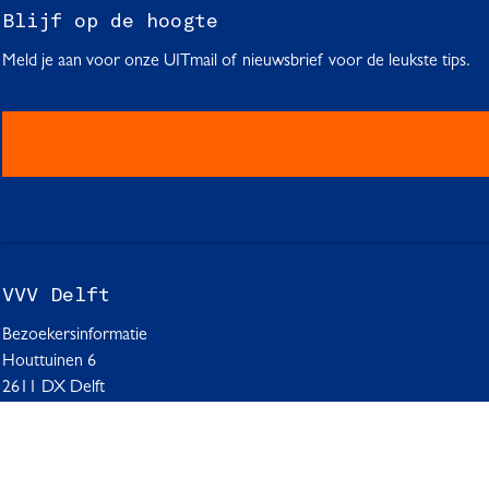
g
g
g
Blijf op de hoogte
i
i
i
Meld je aan voor onze UITmail of nieuwsbrief voor de leukste tips.
n
n
n
a
a
a
o
o
o
p
p
p
F
W
L
a
h
i
c
a
n
e
t
k
b
s
e
VVV Delft
o
A
d
o
p
I
Bezoekersinformatie
k
p
n
Houttuinen 6
2611 DX Delft
Neem contact op
+31 (0)15 215 40 52