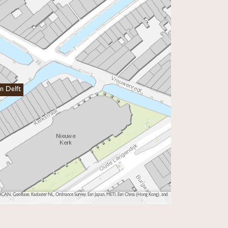
In Delft
AN, GeoBase, Kadaster NL, Ordnance Survey, Esri Japan, METI, Esri China (Hong Kong), and