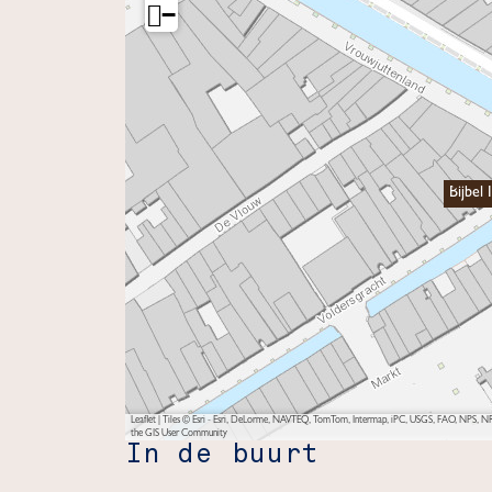
−
Bijbel 
Leaflet
|
Tiles © Esri - Esri, DeLorme, NAVTEQ, TomTom, Intermap, iPC, USGS, FAO, NPS, NRC
the GIS User Community
In de buurt