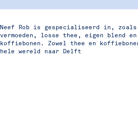
o
R
f
b
o
R
b
o
Neef Rob is gespecialiseerd in, zoals
b
vermoeden, losse thee, eigen blend en
koffiebonen. Zowel thee en koffiebone
hele wereld naar Delft