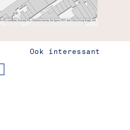
AN, GeoBase, Kadaster NL, Ordnance Survey, Esri Japan, METI, Esri China (Hong Kong), and
Ook interessant