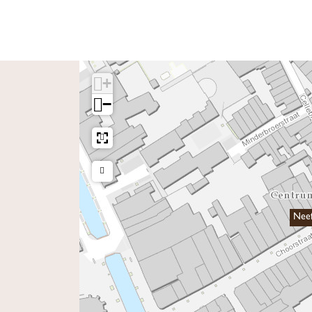
+
−
Nee