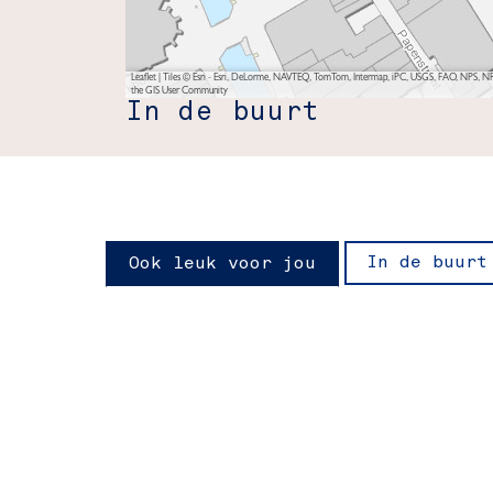
Leaflet
|
Tiles © Esri - Esri, DeLorme, NAVTEQ, TomTom, Intermap, iPC, USGS, FAO, NPS, NRC
the GIS User Community
In de buurt
In de buurt
Ook leuk voor jou