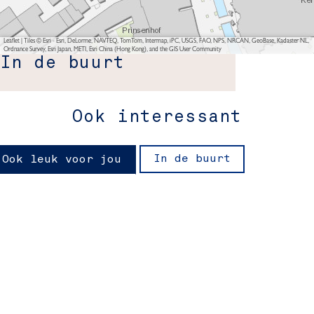
Leaflet
|
Tiles © Esri - Esri, DeLorme, NAVTEQ, TomTom, Intermap, iPC, USGS, FAO, NPS, NRCAN, GeoBase, Kadaster NL,
Ordnance Survey, Esri Japan, METI, Esri China (Hong Kong), and the GIS User Community
In de buurt
Ook interessant
In de buurt
Ook leuk voor jou