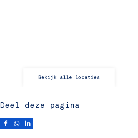
Bekijk alle locaties
Deel deze pagina
D
D
D
e
e
e