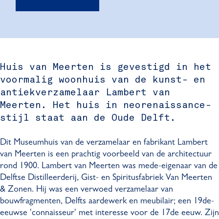
t
e
u
m
u
e
u
a
b
i
h
m
u
i
g
o
s
u
h
m
s
r
o
V
i
u
h
V
a
k
a
s
i
u
a
m
M
Huis van Meerten is gevestigd in het
n
V
s
i
n
M
u
voormalig woonhuis van de kunst- en
M
a
V
s
M
u
s
e
n
a
V
e
antiekverzamelaar Lambert van
s
e
e
M
n
a
e
Meerten. Het huis in neorenaissance-
e
u
r
e
M
n
r
stijl staat aan de Oude Delft.
u
m
t
e
e
M
t
m
h
e
r
e
e
e
h
u
Dit Museumhuis van de verzamelaar en fabrikant Lambert
n
t
r
e
n
u
i
van Meerten is een prachtig voorbeeld van de architectuur
e
t
r
i
s
rond 1900. Lambert van Meerten was mede-eigenaar van de
n
e
t
s
V
Delftse Distilleerderij, Gist- en Spiritusfabriek Van Meerten
n
e
V
a
& Zonen. Hij was een verwoed verzamelaar van
n
a
n
bouwfragmenten, Delfts aardewerk en meubilair; een 19de-
n
M
eeuwse 'connaisseur' met interesse voor de 17de eeuw. Zijn