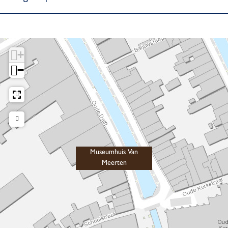
+
−
Museumhuis Van
Meerten