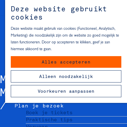
Alle locaties in Hartje Delft
Deze website gebruikt
Inspiratie voor een dagje Delft
M
cookies
e
In de regio
n
Deze website maakt gebruik van cookies (Functioneel, Analytisch,
Dagje naar het strand
u
Marketing) die noodzakelijk zijn om de website zo goed mogelijk te
Fietsen in de omgeving van Delft
laten functioneren. Door op accepteren te klikken, geef je aan
Must-see attracties in de buurt
hiermee akkoord te gaan.
van Delft
Alles accepteren
Blijven slapen
24 uur in Delft
Alleen noodzakelijk
MUSEUMHUIS VAN
48 uur in Delft
72 uur in Delft
MEERTEN
Voorkeuren aanpassen
Overnachtingslocaties in Delft
Plan je bezoek
Boek je tickets
Praktische tips
Vervoer