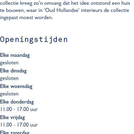
M
e
collectie kreeg zo'n omvang dat het idee ontstond een huis
e
e
te bouwen, waar in ‘Oud Hollandse' interieurs de collectie
e
r
ingepast moest worden.
r
t
t
e
e
n
Openingstijden
n
Elke maandag
gesloten
Elke dinsdag
gesloten
Elke woensdag
gesloten
Elke donderdag
11.00 - 17.00 uur
Elke vrijdag
11.00 - 17.00 uur
Elke zaterdag