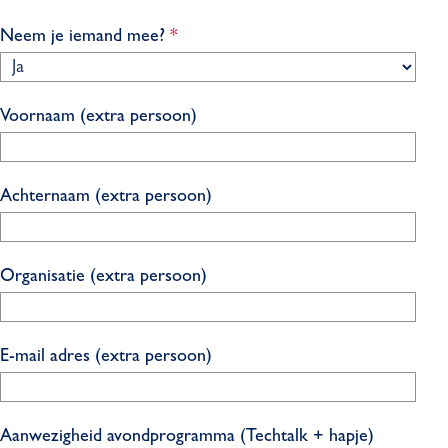
p
l
v
Neem je iemand mee?
*
i
e
c
r
h
p
Voornaam (extra persoon)
t
l
i
c
Achternaam (extra persoon)
h
t
Organisatie (extra persoon)
E-mail adres (extra persoon)
Aanwezigheid avondprogramma (Techtalk + hapje)