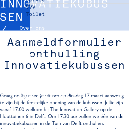
INNOVATIEKUBUS
VVV
Toilet
SEN
Over ons
Aanmeldformulier
Nieuws
onthulling
Partners
Innovatiekubussen
Evenement aanmelden
Pers
Graag nodigen we je uit om op dinsdag 17 maart aanwezig
Delft Convention Bureau
te zijn bij de feestelijke opening van de kubussen. Jullie zijn
vanaf 17.00 welkom bij The Innovation Gallery op de
Houttuinen 6 in Delft. Om 17.30 uur zullen we één van de
innovatiekubussen in de Tuin van Delft onthullen.