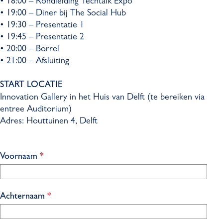
​• 18:00 – Rondleiding Techtalk Expo
​• 19:00 – Diner bij The Social Hub
​• 19:30 – Presentatie 1
​• 19:45 – Presentatie 2
​• 20:00 – Borrel
​• 21:00 – Afsluiting
START LOCATIE
Innovation Gallery in het Huis van Delft (te bereiken via
entree Auditorium)
Adres: Houttuinen 4, Delft
v
Voornaam
*
e
r
p
v
Achternaam
*
l
e
i
r