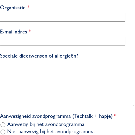
c
p
v
Organisatie
*
h
l
e
t
i
r
c
p
v
E-mail adres
*
h
l
e
t
i
r
c
p
Speciale dieetwensen of allergieën?
h
l
t
i
c
h
t
v
Aanwezigheid avondprogramma (Techtalk + hapje)
*
e
Aanwezig bij het avondprogramma
r
Niet aanwezig bij het avondprogramma