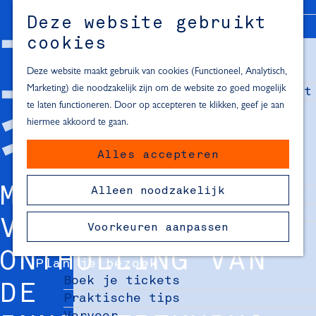
Alle locaties in Hartje Delft
Deze website gebruikt
Inspiratie voor een dagje Delft
M
cookies
e
In de regio
n
Deze website maakt gebruik van cookies (Functioneel, Analytisch,
Dagje naar het strand
u
Marketing) die noodzakelijk zijn om de website zo goed mogelijk
Fietsen in de omgeving van Delft
te laten functioneren. Door op accepteren te klikken, geef je aan
Must-see attracties in de buurt
hiermee akkoord te gaan.
van Delft
Alles accepteren
Blijven slapen
24 uur in Delft
MELD JE AAN
Alleen noodzakelijk
48 uur in Delft
72 uur in Delft
VOOR DE
Voorkeuren aanpassen
Overnachtingslocaties in Delft
ONTHULLING VAN
Plan je bezoek
Boek je tickets
DE
Praktische tips
Vervoer