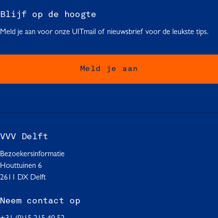
g
g
g
Blijf op de hoogte
i
i
i
n
n
n
Meld je aan voor onze UITmail of nieuwsbrief voor de leukste tips.
a
a
a
o
o
o
p
p
p
Meld je aan
F
W
L
a
h
i
c
a
n
e
t
k
b
s
e
o
A
d
VVV Delft
o
p
I
Bezoekersinformatie
k
p
n
Houttuinen 6
2611 DX Delft
Neem contact op