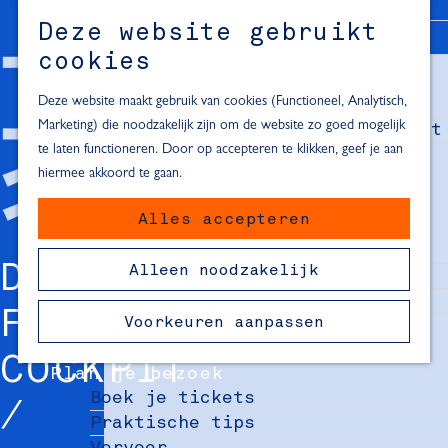
Alle locaties in Hartje Delft
Deze website gebruikt
Inspiratie voor een dagje Delft
M
cookies
e
In de regio
n
Deze website maakt gebruik van cookies (Functioneel, Analytisch,
Dagje naar het strand
u
Marketing) die noodzakelijk zijn om de website zo goed mogelijk
Fietsen in de omgeving van Delft
te laten functioneren. Door op accepteren te klikken, geef je aan
Must-see attracties in de buurt
hiermee akkoord te gaan.
van Delft
Alles accepteren
Blijven slapen
24 uur in Delft
DELFT FRINGE
Alleen noodzakelijk
48 uur in Delft
72 uur in Delft
FESTIVAL IN DE
Voorkeuren aanpassen
Overnachtingslocaties in Delft
COCKPIT
Plan je bezoek
Boek je tickets
Praktische tips
Vervoer