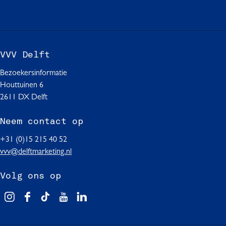
F
W
L
a
h
i
c
a
n
e
t
k
b
s
e
VVV Delft
o
A
d
o
p
I
Bezoekersinformatie
k
p
n
Houttuinen 6
2611 DX Delft
Neem contact op
+31 (0)15 215 40 52
vvv@delftmarketing.nl
Volg ons op
V
F
T
Y
L
i
a
i
o
i