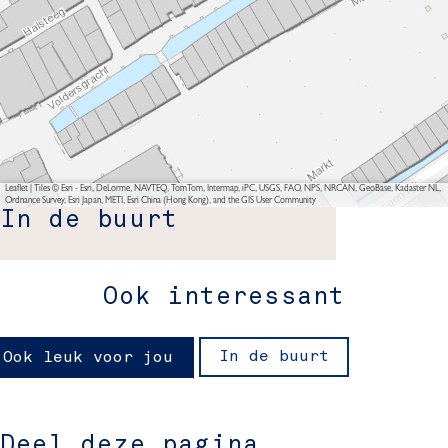
Leaflet
|
Tiles © Esri - Esri, DeLorme, NAVTEQ, TomTom, Intermap, iPC, USGS, FAO, NPS, NRCAN, GeoBase, Kadaster NL,
Ordnance Survey, Esri Japan, METI, Esri China (Hong Kong), and the GIS User Community
In de buurt
Ook interessant
In de buurt
Ook leuk voor jou
Deel deze pagina