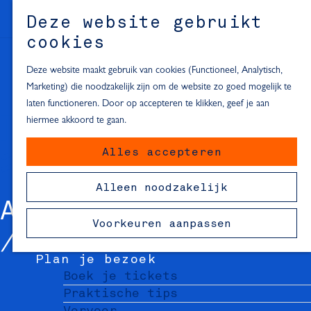
Alle locaties in Hartje Delft
Deze website gebruikt
Inspiratie voor een dagje Delft
M
cookies
e
In de regio
n
Deze website maakt gebruik van cookies (Functioneel, Analytisch,
Dagje naar het strand
u
Marketing) die noodzakelijk zijn om de website zo goed mogelijk te
Fietsen in de omgeving van Delft
laten functioneren. Door op accepteren te klikken, geef je aan
Must-see attracties in de buurt
hiermee akkoord te gaan.
van Delft
Alles accepteren
Blijven slapen
24 uur in Delft
Alleen noodzakelijk
48 uur in Delft
A.E. SCHRÖDER
72 uur in Delft
Voorkeuren aanpassen
Overnachtingslocaties in Delft
Plan je bezoek
Boek je tickets
Praktische tips
Vervoer