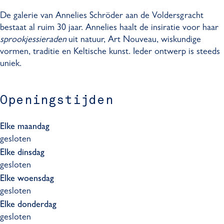
ö
h
c
S
ö
De galerie van Annelies Schröder aan de Voldersgracht
d
r
h
c
d
bestaat al ruim 30 jaar. Annelies haalt de insiratie voor haar
e
ö
r
h
e
sprookjessieraden
uit natuur, Art Nouveau, wiskundige
r
d
ö
r
r
vormen, traditie en Keltische kunst. Ieder ontwerp is steeds
e
d
ö
uniek.
r
e
d
r
e
r
Openingstijden
Elke maandag
gesloten
Elke dinsdag
gesloten
Elke woensdag
gesloten
Elke donderdag
gesloten