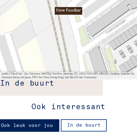
Flow Foodbar
Leaflet
|
Tiles © Esri - Esri, DeLorme, NAVTEQ, TomTom, Intermap, iPC, USGS, FAO, NPS, NRCAN, GeoBase, Kadaster NL,
Ordnance Survey, Esri Japan, METI, Esri China (Hong Kong), and the GIS User Community
In de buurt
Ook interessant
In de buurt
Ook leuk voor jou