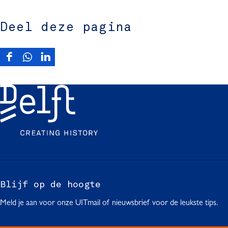
Deel deze pagina
D
D
D
e
e
e
e
e
e
l
l
l
d
d
d
e
e
e
z
z
z
e
e
e
p
p
p
a
a
a
g
g
g
Blijf op de hoogte
i
i
i
Meld je aan voor onze UITmail of nieuwsbrief voor de leukste tips.
n
n
n
a
a
a