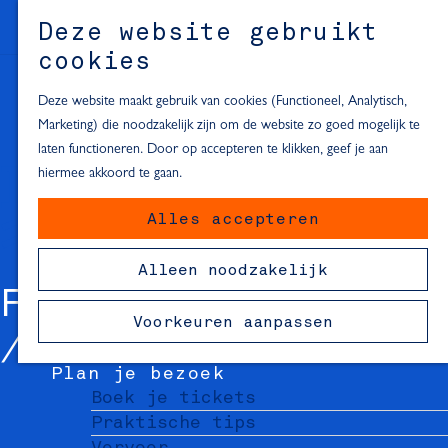
Alle locaties in Hartje Delft
Deze website gebruikt
Inspiratie voor een dagje Delft
M
cookies
e
In de regio
n
Deze website maakt gebruik van cookies (Functioneel, Analytisch,
Dagje naar het strand
u
Marketing) die noodzakelijk zijn om de website zo goed mogelijk te
Fietsen in de omgeving van Delft
laten functioneren. Door op accepteren te klikken, geef je aan
Must-see attracties in de buurt
hiermee akkoord te gaan.
van Delft
Alles accepteren
Blijven slapen
24 uur in Delft
Alleen noodzakelijk
48 uur in Delft
FLOW FOODBAR
72 uur in Delft
Voorkeuren aanpassen
Overnachtingslocaties in Delft
Plan je bezoek
Boek je tickets
Praktische tips
Vervoer