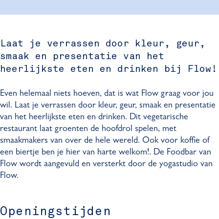
d
o
F
w
d
b
o
o
F
b
a
d
o
o
a
Laat je verrassen door kleur, geur,
r
b
d
o
r
smaak en presentatie van het
a
b
d
r
a
b
heerlijkste eten en drinken bij Flow!
r
a
r
Even helemaal niets hoeven, dat is wat Flow graag voor jou
wil. Laat je verrassen door kleur, geur, smaak en presentatie
van het heerlijkste eten en drinken. Dit vegetarische
restaurant laat groenten de hoofdrol spelen, met
smaakmakers van over de hele wereld. Ook voor koffie of
een biertje ben je hier van harte welkom!. De Foodbar van
Flow wordt aangevuld en versterkt door de yogastudio van
Flow.
Openingstijden