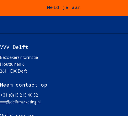
o
o
o
Meld je aan
p
p
p
F
W
L
a
h
i
c
a
n
e
t
k
b
s
e
VVV Delft
o
A
d
o
p
I
Bezoekersinformatie
k
p
n
Houttuinen 6
2611 DX Delft
Neem contact op
+31 (0)15 215 40 52
vvv@delftmarketing.nl
Volg ons op