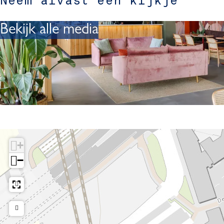
Neem alvast een kijkje
Bekijk alle media
+
−