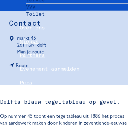
VVV
Toilet
Contact
Over ons
markt 45
Nieuws
2611GR
delft
n
Plan je route
Partners
a
n
a
Route
Evenement aanmelden
a
r
a
D
Pers
r
e
D
l
Delft Convention Bureau
e
f
Delfts blauw tegeltableau op gevel.
l
t
f
s
Op nummer 45 toont een tegeltableau uit 1886 het proces
t
b
van aardewerk maken door kinderen in zeventiende-eeuwse
s
l