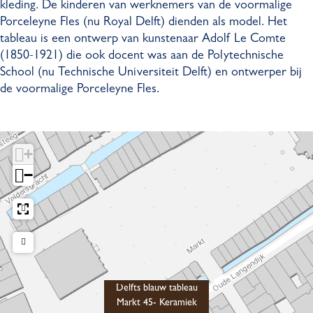
kleding. De kinderen van werknemers van de voormalige
b
a
Porceleyne Fles (nu Royal Delft) dienden als model. Het
l
u
tableau is een ontwerp van kunstenaar Adolf Le Comte
a
w
(1850-1921) die ook docent was aan de Polytechnische
u
t
School (nu Technische Universiteit Delft) en ontwerper bij
w
a
de voormalige Porceleyne Fles.
t
b
a
l
b
e
l
a
+
e
u
−
a
M
u
a
M
r
a
k
r
t
k
4
t
5
Delfts blauw tableau
4
-
Markt 45- Keramiek