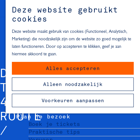
Alle locaties in Hartje Delft
Deze website gebruikt
Inspiratie voor een dagje Delft
M
cookies
e
In de regio
n
Deze website maakt gebruik van cookies (Functioneel, Analytisch,
Dagje naar het strand
u
Marketing) die noodzakelijk zijn om de website zo goed mogelijk te
Fietsen in de omgeving van Delft
laten functioneren. Door op accepteren te klikken, geef je aan
Must-see attracties in de buurt
hiermee akkoord te gaan.
van Delft
Alles accepteren
Blijven slapen
DELFTS BLAUW
24 uur in Delft
Alleen noodzakelijk
TABLEAU MARKT
48 uur in Delft
72 uur in Delft
45- KERAMIEK
Voorkeuren aanpassen
Overnachtingslocaties in Delft
ROUTE
Plan je bezoek
Boek je tickets
Praktische tips
Vervoer