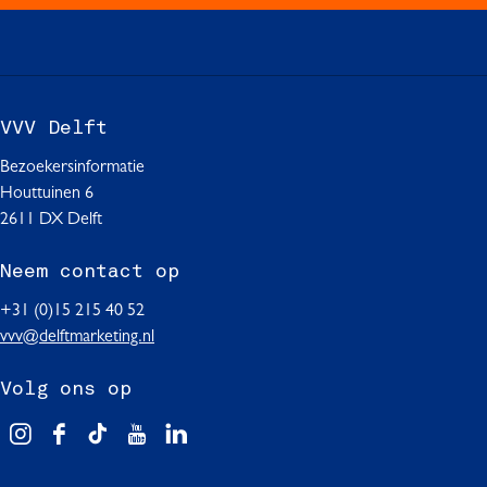
F
W
L
a
h
i
c
a
n
e
t
k
b
s
e
VVV Delft
o
A
d
o
p
I
Bezoekersinformatie
k
p
n
Houttuinen 6
2611 DX Delft
Neem contact op
+31 (0)15 215 40 52
vvv@delftmarketing.nl
Volg ons op
V
F
T
Y
L
i
a
i
o
i