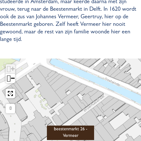
studeerde in Amsterdam, maar keerde daarna met zijn
n
a
vrouw, terug naar de Beestenmarkt in Delft. In 1620 wordt
m
r
ook de zus van Johannes Vermeer, Geertruy, hier op de
a
k
Beestenmarkt geboren. Zelf heeft Vermeer hier nooit
r
t
gewoond, maar de rest van zijn familie woonde hier een
k
2
lange tijd.
t
6
2
-
6
V
-
e
+
V
r
−
e
m
r
e
m
e
e
r
e
r
Beestenmarkt 26 -
Vermeer