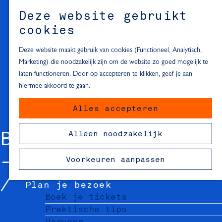
Alle locaties in Hartje Delft
Deze website gebruikt
Inspiratie voor een dagje Delft
M
cookies
e
In de regio
n
Deze website maakt gebruik van cookies (Functioneel, Analytisch,
Dagje naar het strand
u
Marketing) die noodzakelijk zijn om de website zo goed mogelijk te
Fietsen in de omgeving van Delft
laten functioneren. Door op accepteren te klikken, geef je aan
Must-see attracties in de buurt
hiermee akkoord te gaan.
van Delft
Alles accepteren
Blijven slapen
24 uur in Delft
Alleen noodzakelijk
BEESTENMARKT 26
48 uur in Delft
72 uur in Delft
- VERMEER
Voorkeuren aanpassen
Overnachtingslocaties in Delft
Plan je bezoek
Boek je tickets
Praktische tips
Vervoer