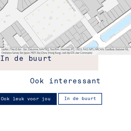
Leaflet
|
Tiles © Esri - Esri, DeLorme, NAVTEQ, TomTom, Intermap, iPC, USGS, FAO, NPS, NRCAN, GeoBase, Kadaster NL,
Ordnance Survey, Esri Japan, METI, Esri China (Hong Kong), and the GIS User Community
In de buurt
Ook interessant
In de buurt
Ook leuk voor jou