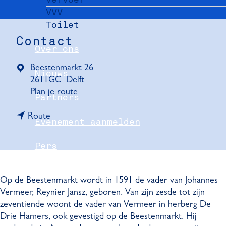
VVV
Toilet
Contact
Over ons
Beestenmarkt 26
Nieuws
2611GC
Delft
n
Plan je route
Partners
a
n
a
Route
Evenement aanmelden
a
r
a
B
Pers
r
e
B
e
Delft Convention Bureau
e
s
Op de Beestenmarkt wordt in 1591 de vader van Johannes
e
t
Vermeer, Reynier Jansz, geboren. Van zijn zesde tot zijn
s
e
zeventiende woont de vader van Vermeer in herberg De
t
n
Drie Hamers, ook gevestigd op de Beestenmarkt. Hij
e
m