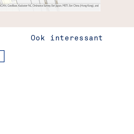
AN, GeoBase, Kadaster NL, Ordnance Survey, Esri Japan, METI, Esri China (Hong Kong), and
Ook interessant