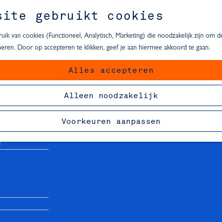
site gebruikt cookies
ik van cookies (Functioneel, Analytisch, Marketing) die noodzakelijk zijn om 
oneren. Door op accepteren te klikken, geef je aan hiermee akkoord te gaan.
Alles accepteren
van Delft
Alleen noodzakelijk
Voorkeuren aanpassen
T