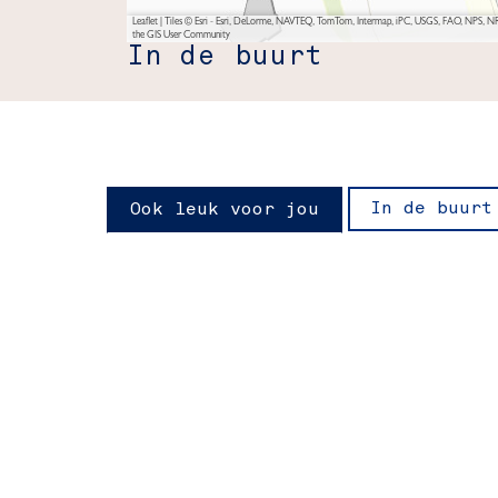
Leaflet
|
Tiles © Esri - Esri, DeLorme, NAVTEQ, TomTom, Intermap, iPC, USGS, FAO, NPS, NRC
the GIS User Community
In de buurt
In de buurt
Ook leuk voor jou