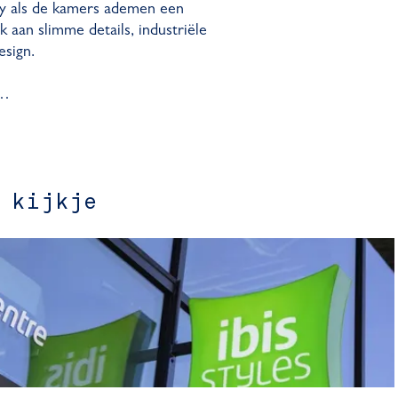
by als de kamers ademen een
nk aan slimme details, industriële
esign.
e…
 kijkje