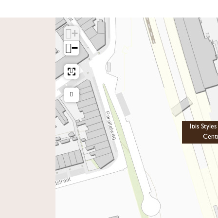
+
−
Ibis Style
Cent