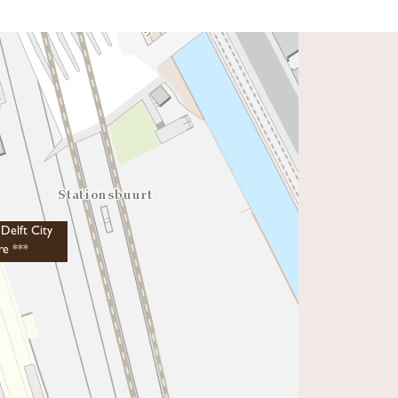
s Delft City
re ***