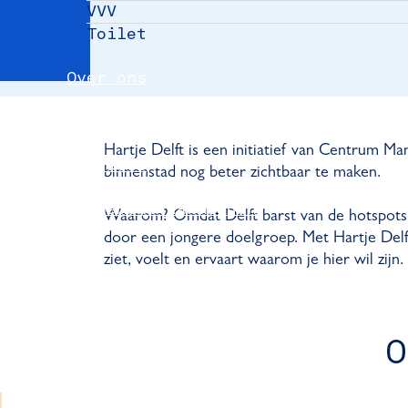
VVV
Toilet
Over ons
Nieuws
Hartje Delft is een initiatief van Centrum 
Partners
binnenstad nog beter zichtbaar te maken.
Evenement aanmelden
Waarom? Omdat Delft barst van de hotspots, 
door een jongere doelgroep. Met Hartje Delft
Pers
ziet, voelt en ervaart waarom je hier wil zijn.
Delft Convention Bureau