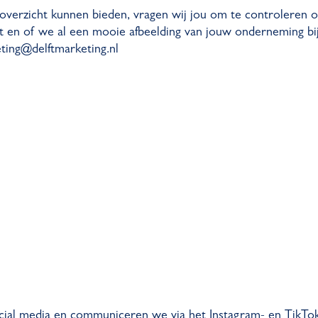
verzicht kunnen bieden, vragen wij jou om te controleren o
lopt en of we al een mooie afbeelding van jouw onderneming 
eting@delftmarketing.nl
ial media en communiceren we via het Instagram- en TikTok-ac