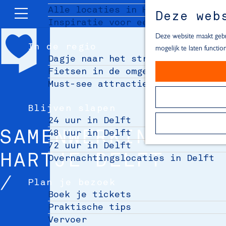
Alle locaties in Hartje Delft
Deze web
Inspiratie voor een dagje Delft
M
e
Deze website maakt gebru
In de regio
n
mogelijk te laten functi
Dagje naar het strand
u
Fietsen in de omgeving van Delft
Must-see attracties in de buurt 
Blijven slapen
24 uur in Delft
48 uur in Delft
SAMENWERKING:
72 uur in Delft
HARTJE DELFT
Overnachtingslocaties in Delft
Plan je bezoek
Boek je tickets
Praktische tips
Vervoer