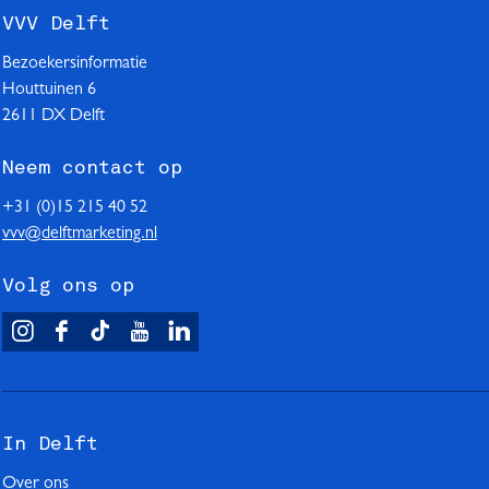
VVV Delft
Bezoekersinformatie
Houttuinen 6
2611 DX Delft
Neem contact op
+31 (0)15 215 40 52
vvv@delftmarketing.nl
Volg ons op
V
F
T
Y
L
i
a
i
o
i
s
c
k
u
n
i
e
T
T
k
In Delft
t
b
o
u
e
D
o
k
b
d
Over ons