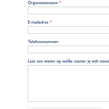
p
v
Organisatienaam
*
l
e
i
r
c
p
v
E-mailadres
*
h
l
e
t
i
r
c
p
Telefoonnummer
h
l
t
i
c
Laat ons weten op welke manier jij wilt me
h
t