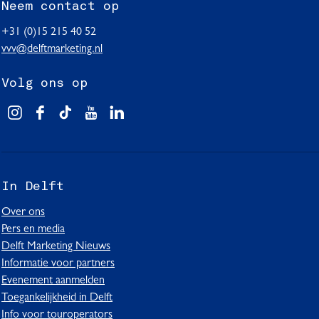
Neem contact op
+31 (0)15 215 40 52
vvv@delftmarketing.nl
Volg ons op
V
F
T
Y
L
i
a
i
o
i
s
c
k
u
n
i
e
T
T
k
In Delft
t
b
o
u
e
D
o
k
b
d
Over ons
e
o
I
e
I
Pers en media
l
k
n
I
n
Delft Marketing Nieuws
f
I
D
n
I
Informatie voor partners
t
n
e
D
n
Evenement aanmelden
D
l
e
D
Toegankelijkheid in Delft
e
f
l
e
Info voor touroperators