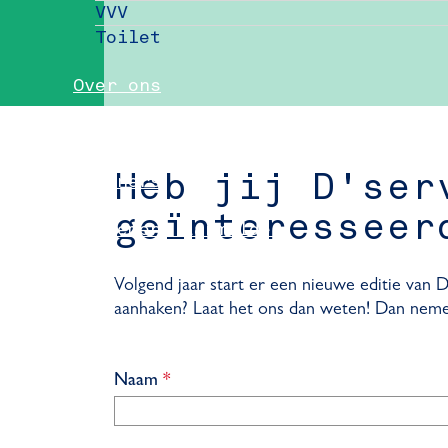
VVV
Toilet
Over ons
Nieuws
Heb jij D'ser
Partners
geïnteresseer
Evenement aanmelden
Pers
Volgend jaar start er een nieuwe editie van D
aanhaken? Laat het ons dan weten! Dan nemen
Delft Convention Bureau
v
Naam
*
e
r