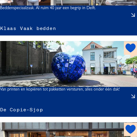
r
t
Beddenspeciaalzaak. Al ruim 40 jaar een begrip in Delft.
l
Klaas Vaak bedden
h
s
o
t
s
p
o
t
Van printen en kopiëren tot pakketten versturen, alles onder één dak!
De Copie-Sjop
h
o