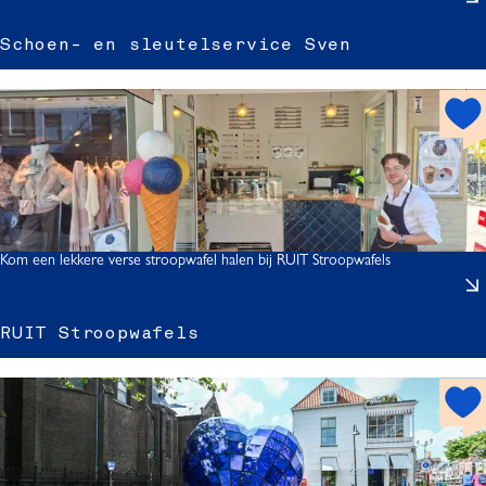
Schoen- en sleutelservice Sven
h
o
t
-
s
p
o
s
t
Kom een lekkere verse stroopwafel halen bij RUIT Stroopwafels
l
RUIT Stroopwafels
t
I
h
l
o
s
t
t
r
s
r