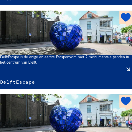
h
o
i
t
r
s
p
I
o
t
DelftEscape is de enige en eerste Escaperoom met 2 monumentale panden in
het centrum van Delft.
DelftEscape
l
f
h
t
o
t
s
s
p