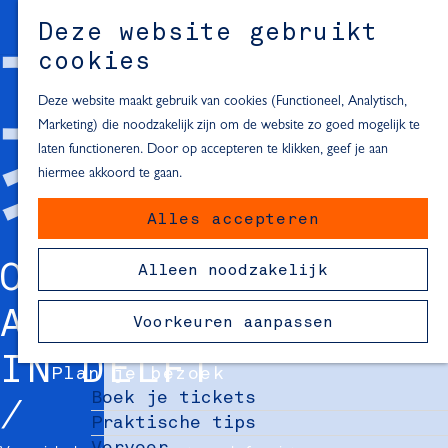
Alle locaties in Hartje Delft
Deze website gebruikt
Inspiratie voor een dagje Delft
M
cookies
e
In de regio
n
Deze website maakt gebruik van cookies (Functioneel, Analytisch,
Dagje naar het strand
u
Marketing) die noodzakelijk zijn om de website zo goed mogelijk te
Fietsen in de omgeving van Delft
laten functioneren. Door op accepteren te klikken, geef je aan
Must-see attracties in de buurt
hiermee akkoord te gaan.
van Delft
Alles accepteren
Blijven slapen
24 uur in Delft
OVERZICHT VAN
Alleen noodzakelijk
48 uur in Delft
72 uur in Delft
ALLE WINKELS
Voorkeuren aanpassen
Overnachtingslocaties in Delft
IN DELFT
Plan je bezoek
Boek je tickets
Praktische tips
Vervoer