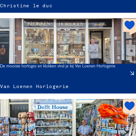
Christine le duc
r
i
h
s
o
t
t
i
s
p
o
l
t
De mooiste horloges en klokken vind je bij Van Loenen Horlogerie
Van Loenen Horlogerie
h
o
t
s
p