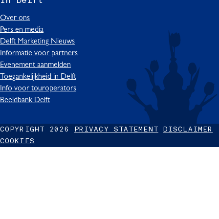
In Delft
t
b
o
u
e
D
o
k
b
d
Over ons
e
o
I
e
I
Pers en media
l
k
n
I
n
Delft Marketing Nieuws
f
I
D
n
I
Informatie voor partners
t
n
e
D
n
Evenement aanmelden
D
l
e
D
Toegankelijkheid in Delft
e
f
l
e
Info voor touroperators
l
t
f
l
Beeldbank Delft
f
t
f
t
t
COPYRIGHT 2026
PRIVACY STATEMENT
DISCLAIMER
COOKIES