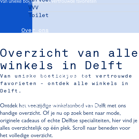
Van unieke boetiekjes tot vertrouwde favorieten
VVV
Toilet
Over ons
Nieuws
Overzicht van alle
Partners
winkels in Delft
Evenement aanmelden
Van unieke boetiekjes tot vertrouwde
favorieten - ontdek alle winkels in
Pers
Delft.
Delft Convention Bureau
Ontdek het veelzijdige winkelaanbod van Delft met ons
handige overzicht. Of je nu op zoek bent naar mode,
originele cadeaus of echte Delftse specialiteiten, hier vind je
alles overzichtelijk op één plek. Scroll naar beneden voor
het volledige overzicht.