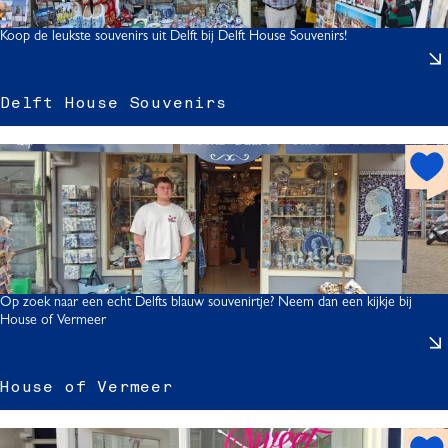
o
t
Koop de leukste souvenirs uit Delft bij Delft House Souvenirs!
r
l
Delft House Souvenirs
l
f
h
t
o
r
t
i
s
p
s
o
t
Op zoek naar een echt Delfts blauw souvenirtje? Neem dan een kijkje bij
House of Vermeer
House of Vermeer
s
h