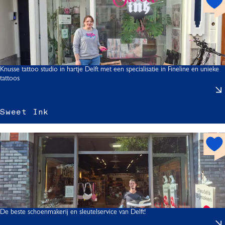
i
o
r
t
f
s
s
p
o
r
t
Knusse tattoo studio in hartje Delft met een specialisatie in Fineline en unieke
tattoos
r
Sweet Ink
h
t
o
I
t
s
p
o
t
De beste schoenmakerij en sleutelservice van Delft!