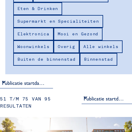
k
z
e
Eten & Drinken
r
e
o
o
n
Supermarkt en Specialiteiten
p
e
:
Elektronica
Mooi en Gezond
k
Woonwinkels
Overig
Alle winkels
j
Buiten de binnenstad
Binnenstad
e
S
51 T/M 75 VAN 95
o
RESULTATEN
r
t
e