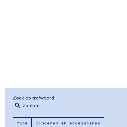
W
S
Zoek op trefwoord
o
a
Z
r
Thema
o
t
t
Mode
Schoenen en Accessoires
e
e