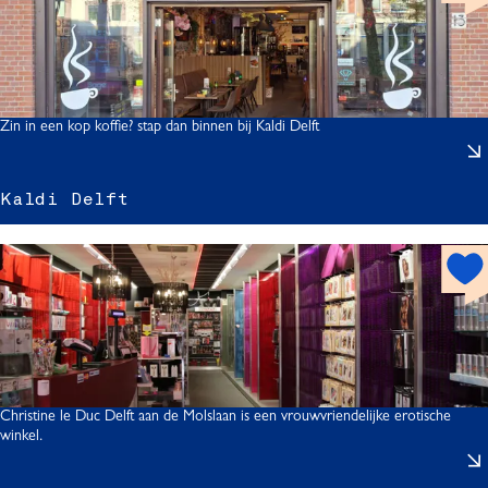
t
s
s
p
o
t
Zin in een kop koffie? stap dan binnen bij Kaldi Delft
Kaldi Delft
s
l
h
i
i
o
t
s
l
p
l
f
o
t
t
Christine le Duc Delft aan de Molslaan is een vrouwvriendelijke erotische
winkel.