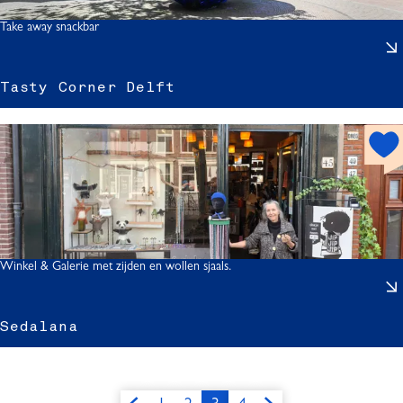
o
t
Take away snackbar
Tasty Corner Delft
s
t
h
o
t
s
r
p
o
t
Winkel & Galerie met zijden en wollen sjaals.
r
Sedalana
l
f
t
l