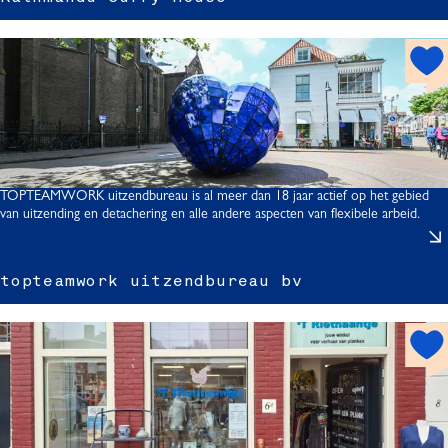
s
t
s
h
o
t
s
p
o
t
TOPTEAMWORK uitzendbureau is al meer dan 18 jaar actief op het gebied
van uitzending en detachering en alle andere aspecten van flexibele arbeid.
r
t
r
topteamwork uitzendbureau bv
t
h
o
s
t
s
p