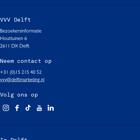
a
e
g
p
VVV Delft
i
a
Bezoekersinformatie
n
g
Houttuinen 6
a
i
2611 DX Delft
n
Neem contact op
a
+31 (0)15 215 40 52
vvv@delftmarketing.nl
Volg ons op
V
F
T
Y
L
i
a
i
o
i
s
c
k
u
n
i
e
T
T
k