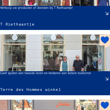
o
r
t
Verkoop uw producten of diensten bij T Riethaantje!
i
T Riethaantje
t
i
z
h
t
o
t
s
p
o
r
t
t
Geef spullen een tweede leven en kinderen een betere toekomst
j
Terre des Hommes winkel
r
r
h
o