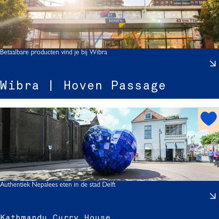
e
r
o
p
:
Betaalbare producten vind je bij Wibra
i
Wibra | Hoven Passage
r
h
o
|
t
s
p
o
t
Authentiek Nepalees eten in de stad Delft
Kathmandu Curry House